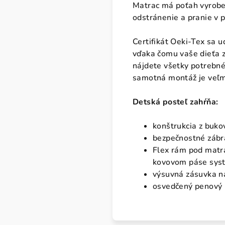
Matrac má poťah vyroben
odstránenie a pranie v 
Certifikát Oeki-Tex sa u
vďaka čomu vaše dieťa z
nájdete všetky potrebné
samotná montáž je veľmi
Detská posteľ zahŕňa:
konštrukcia z buk
bezpečnostné zábr
Flex rám pod matr
kovovom páse syst
výsuvná zásuvka n
osvedčený penový 