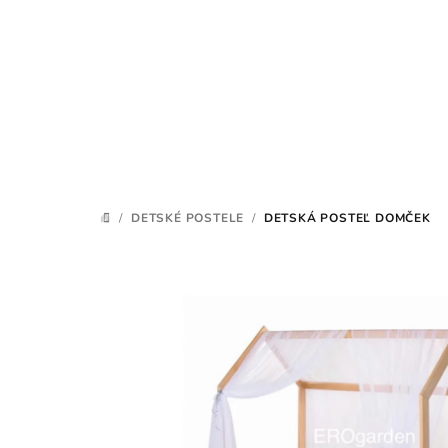
Prejsť
na
obsah
/
DETSKÉ POSTELE
/
DETSKÁ POSTEĽ DOMČEK
DOMOV