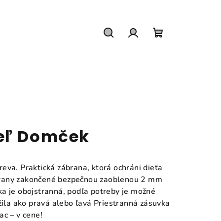
Hľadať
Prihlásenie
Nákupný
košík
eľ Domček
eva. Praktická zábrana, ktorá ochráni dieťa
rany zakončené bezpečnou zaoblenou 2 mm
a je obojstranná, podľa potreby je možné
žila ako pravá alebo ľavá Priestranná zásuvka
ac – v cene!