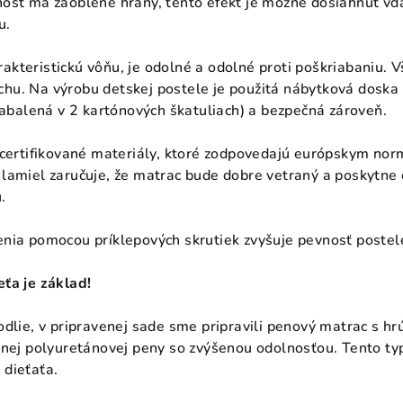
osť má zaoblené hrany, tento efekt je možné dosiahnuť vďa
u.
kteristickú vôňu, je odolné a odolné proti poškriabaniu. V
hu. Na výrobu detskej postele je použitá nábytková doska
 zabalená v 2 kartónových škatuliach) a bezpečná zároveň.
 certifikované materiály, ktoré zodpovedajú európskym no
lamiel zaručuje, že matrac bude dobre vetraný a poskytne 
.
nia pomocou príklepových skrutiek zvyšuje pevnosť postel
ťa je základ!
odlie, v pripravenej sade sme pripravili penový matrac s h
tnej polyuretánovej peny so zvýšenou odolnosťou. Tento typ
 dieťaťa.