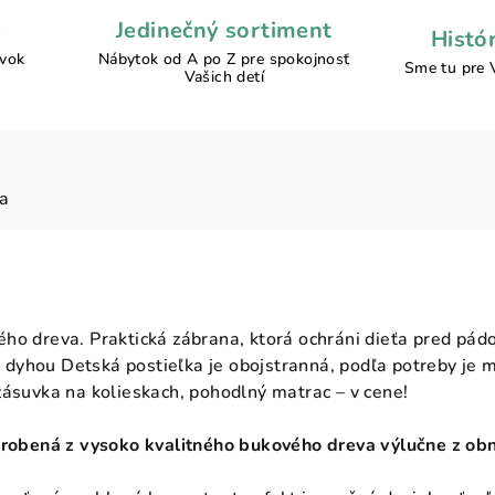
e
Jedinečný sortiment
Histó
ávok
Nábytok od A po Z pre spokojnosť
Sme tu pre 
Vašich detí
ia
ého dreva. Praktická zábrana, ktorá ochráni dieťa pred p
yhou Detská postieľka je obojstranná, podľa potreby je mo
zásuvka na kolieskach, pohodlný matrac – v cene!
yrobená z vysoko kvalitného bukového dreva výlučne z obn