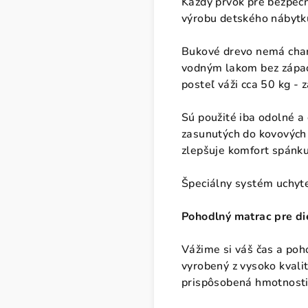
Každý prvok pre bezpečn
výrobu detského nábytk
Bukové drevo nemá chara
vodným lakom bez zápac
posteľ váži cca 50 kg -
Sú použité iba odolné a
zasunutých do kovových 
zlepšuje komfort spánku
Špeciálny systém uchyte
Pohodlný matrac pre die
Vážime si váš čas a poh
vyrobený z vysoko kvali
prispôsobená hmotnosti