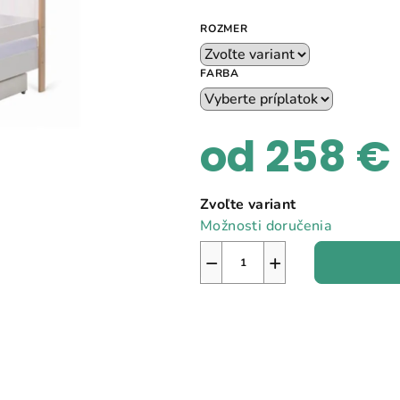
ROZMER
FARBA
od
258 €
Jednotková
Zvoľte variant
cena:
Možnosti doručenia
−
+