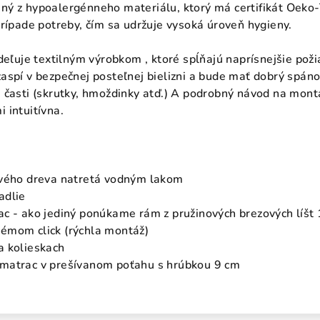
ý z hypoalergénneho materiálu, ktorý má certifikát Oeko-
prípade potreby, čím sa udržuje vysoká úroveň hygieny.
deľuje textilným výrobkom , ktoré spĺňajú naprísnejšie poži
aspí v bezpečnej posteľnej bielizni a bude mať dobrý spáno
 časti (skrutky, hmoždinky atď.) A podrobný návod na mont
 intuitívna.
ového dreva natretá vodným lakom
adlie
ac - ako jediný ponúkame rám z pružinových brezových líš
émom click (rýchla montáž)
a kolieskach
matrac v prešívanom poťahu s hrúbkou 9 cm