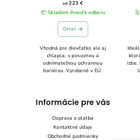
223 €
od
📦 Skladom ihneď k odberu
🗓
Detail
Vhodná pre dievčatko ale aj
Ideál
chlapca, s posuvnou a
ktor
odnímateľnou ochrannou
izbe.
bariérou. Vyrobené v EÚ.
l
Z
á
Informácie pre vás
p
Doprava a platba
ä
Kontaktné údaje
t
Obchodné podmienky