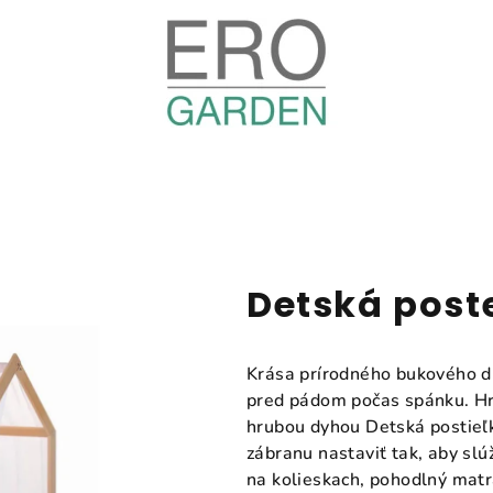
Detská post
Krása prírodného bukového dr
pred pádom počas spánku. H
hrubou dyhou Detská postieľk
zábranu nastaviť tak, aby slú
na kolieskach, pohodlný matr