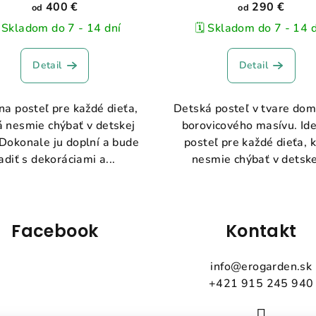
400 €
290 €
od
od
️ Skladom do 7 - 14 dní
🗓️ Skladom do 7 - 14 
Detail
Detail
na posteľ pre každé dieťa,
Detská posteľ v tvare dom
á nesmie chýbať v detskej
borovicového masívu. Id
 Dokonale ju doplní a bude
posteľ pre každé dieťa, 
adiť s dekoráciami a...
nesmie chýbať v detskej
Facebook
Kontakt
info
@
erogarden.sk
+421 915 245 940