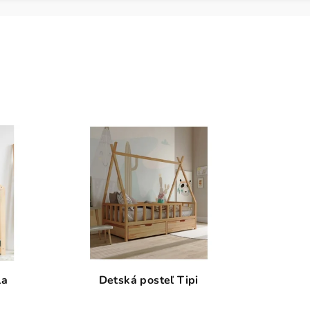
la
Detská posteľ Tipi