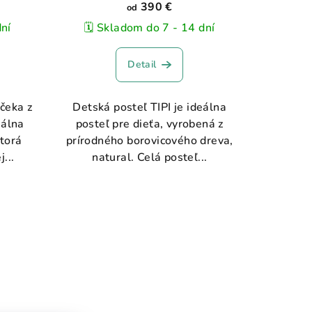
390 €
od
dní
🗓️ Skladom do 7 - 14 dní
Detail
čeka z
Detská posteľ TIPI je ideálna
eálna
posteľ pre dieťa, vyrobená z
ktorá
prírodného borovicového dreva,
...
natural. Celá posteľ...