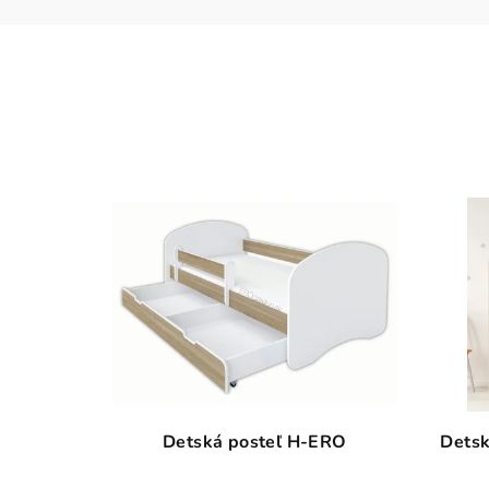
Detská posteľ H-ERO
Detsk