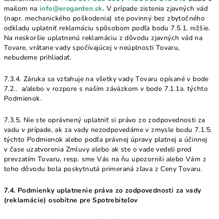
mailom na
info@erogarden.sk
.
V prípade zistenia zjavných vád
(napr. mechanického poškodenia) ste povinný bez zbytočného
odkladu uplatniť reklamáciu spôsobom podľa bodu 7.5.1. nižšie.
Na neskoršie uplatnenú reklamáciu z dôvodu zjavných vád na
Tovare, vrátane vady spočívajúcej v neúplnosti Tovaru,
nebudeme prihliadať.
7.3.4. Záruka sa vzťahuje na všetky vady Tovaru opísané v bode
7.2.. a/alebo v rozpore s naším záväzkom v bode 7.1.1a. týchto
Podmienok.
7.3.5. Nie ste oprávnený uplatniť si právo zo zodpovednosti za
vadu v prípade, ak za vady nezodpovedáme v zmysle bodu 7.1.5.
týchto Podmienok alebo podľa právnej úpravy platnej a účinnej
v čase uzatvorenia Zmluvy alebo ak ste o vade vedeli pred
prevzatím Tovaru, resp. sme Vás na ňu upozornili alebo Vám z
toho dôvodu bola poskytnutá primeraná zľava z Ceny Tovaru.
7.4. Podmienky uplatnenie práva zo zodpovednosti za vady
(reklamácie) osobitne pre Spotrebiteľov