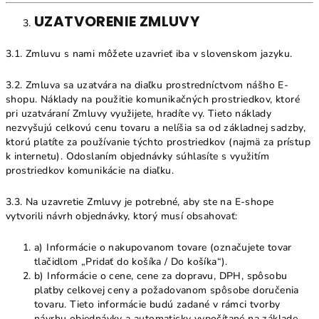
UZATVORENIE ZMLUVY
3.1. Zmluvu s nami môžete uzavrieť iba v slovenskom jazyku.
3.2. Zmluva sa uzatvára na diaľku prostredníctvom nášho E-
shopu. Náklady na použitie komunikačných prostriedkov, ktoré
pri uzatváraní Zmluvy využijete, hradíte vy. Tieto náklady
nezvyšujú celkovú cenu tovaru a nelíšia sa od základnej sadzby,
ktorú platíte za používanie týchto prostriedkov (najmä za prístup
k internetu). Odoslaním objednávky súhlasíte s využitím
prostriedkov komunikácie na diaľku.
3.3. Na uzavretie Zmluvy je potrebné, aby ste na E-shope
vytvorili návrh objednávky, ktorý musí obsahovať:
a) Informácie o nakupovanom tovare (označujete tovar
tlačidlom „Pridať do košíka / Do košíka“).
b) Informácie o cene, cene za dopravu, DPH, spôsobu
platby celkovej ceny a požadovanom spôsobe doručenia
tovaru. Tieto informácie budú zadané v rámci tvorby
návrhu objednávky a automaticky vypočítané na základe