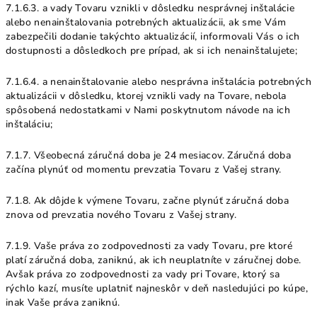
7.1.6.3. a vady Tovaru vznikli v dôsledku nesprávnej inštalácie
alebo nenainštalovania potrebných aktualizácii, ak sme Vám
zabezpečili dodanie takýchto aktualizácií, informovali Vás o ich
dostupnosti a dôsledkoch pre prípad, ak si ich nenainštalujete;
7.1.6.4. a nenainštalovanie alebo nesprávna inštalácia potrebných
aktualizácii v dôsledku, ktorej vznikli vady na Tovare, nebola
spôsobená nedostatkami v Nami poskytnutom návode na ich
inštaláciu;
7.1.7. Všeobecná záručná doba je 24 mesiacov. Záručná doba
začína plynúť od momentu prevzatia Tovaru z Vašej strany.
7.1.8. Ak dôjde k výmene Tovaru, začne plynúť záručná doba
znova od prevzatia nového Tovaru z Vašej strany.
7.1.9. Vaše práva zo zodpovednosti za vady Tovaru, pre ktoré
platí záručná doba, zaniknú, ak ich neuplatníte v záručnej dobe.
Avšak práva zo zodpovednosti za vady pri Tovare, ktorý sa
rýchlo kazí, musíte uplatniť najneskôr v deň nasledujúci po kúpe,
inak Vaše práva zaniknú.