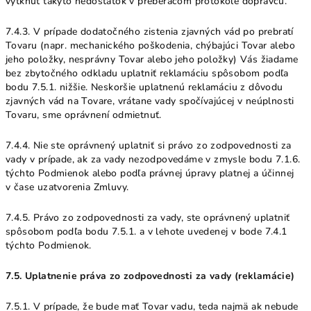
vytknúť takýto nedostatok v preberacom protokole dopravcu.
7.4.3. V prípade dodatočného zistenia zjavných vád po prebratí
Tovaru (napr. mechanického poškodenia, chýbajúci Tovar alebo
jeho položky, nesprávny Tovar alebo jeho položky) Vás žiadame
bez zbytočného odkladu uplatniť reklamáciu spôsobom podľa
bodu 7.5.1. nižšie. Neskoršie uplatnenú reklamáciu z dôvodu
zjavných vád na Tovare, vrátane vady spočívajúcej v neúplnosti
Tovaru, sme oprávnení odmietnuť.
7.4.4. Nie ste oprávnený uplatniť si právo zo zodpovednosti za
vady v prípade, ak za vady nezodpovedáme v zmysle bodu 7.1.6.
týchto Podmienok alebo podľa právnej úpravy platnej a účinnej
v čase uzatvorenia Zmluvy.
7.4.5. Právo zo zodpovednosti za vady, ste oprávnený uplatniť
spôsobom podľa bodu 7.5.1. a v lehote uvedenej v bode 7.4.1
týchto Podmienok.
7.5. Uplatnenie práva zo zodpovednosti za vady (reklamácie)
7.5.1. V prípade, že bude mať Tovar vadu, teda najmä ak nebude