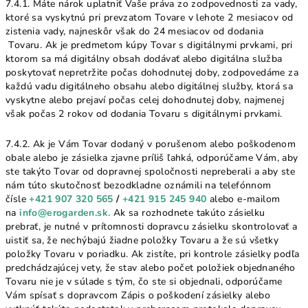
7.4.1. Máte nárok uplatniť Vaše práva zo zodpovednosti za vady,
ktoré sa vyskytnú pri prevzatom Tovare v lehote 2 mesiacov od
zistenia vady, najneskôr však do 24 mesiacov od dodania
Tovaru. Ak je predmetom kúpy Tovar s digitálnymi prvkami, pri
ktorom sa má digitálny obsah dodávať alebo digitálna služba
poskytovať nepretržite počas dohodnutej doby, zodpovedáme za
každú vadu digitálneho obsahu alebo digitálnej služby, ktorá sa
vyskytne alebo prejaví počas celej dohodnutej doby, najmenej
však počas 2 rokov od dodania Tovaru s digitálnymi prvkami.
7.4.2. Ak je Vám Tovar dodaný v porušenom alebo poškodenom
obale alebo je zásielka zjavne príliš ľahká, odporúčame Vám, aby
ste takýto Tovar od dopravnej spoločnosti nepreberali a aby ste
nám túto skutočnosť bezodkladne oznámili na telefónnom
čísle
+421 907 320 565
/
+421 915 245 940
alebo e-mailom
na
info@erogarden.sk
.
Ak sa rozhodnete takúto zásielku
prebrať, je nutné v prítomnosti dopravcu zásielku skontrolovať a
uistiť sa, že nechýbajú žiadne položky Tovaru a že sú všetky
položky Tovaru v poriadku. Ak zistíte, pri kontrole zásielky podľa
predchádzajúcej vety, že stav alebo počet položiek objednaného
Tovaru nie je v súlade s tým, čo ste si objednali, odporúčame
Vám spísať s dopravcom Zápis o poškodení zásielky alebo