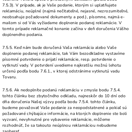
7.5.3). V prípade, ak je Vaše podanie, ktorým si uplatňujete
reklamáciu, neúplné (najmä nečitateľné, nejasné, nezrozumiteľné,
neobsahuje požadované dokumenty a pod.), písomne, najmä e-
mailom si od Vás vyžiadame doplnenie podanej reklamácie. V
tomto prípade reklamačné konanie začína v deň doručenia Vášho
doplneného podania.
7.5.5. Keď nám bude doručená Vaša reklamácia alebo Vaše
doplnenie podanej reklamácie, tak Vám bezodkladne vystavíme
písomné potvrdenie o prijatí reklamácie, resp. potvrdenie o
vytknutí vady. V potvrdení uvedieme najkratšiu možnú lehotu
určenú podľa bodu 7.6.1., v ktorej odstránime vytknutú vadu
Tovaru.
7.5.6. Ak nedoplníte podanú reklamáciu v zmysle bodu 7.5.4.
tohto článku bez zbytočného odkladu, najneskôr do 10 dní odo
dňa doručenia Našej výzvy podľa bodu 7.5.4. tohto článku,
budeme považovať Vaše podanie za neopodstatnené a pokiaľ sú
požadované chýbajúce informácie, na ktorých doplnenie ste boli
vyzvaní, nevyhnutné pre vybavenie reklamácie, môžeme
rozhodnúť, že sa takouto neúplnou reklamáciou nebudeme
zaoberať.