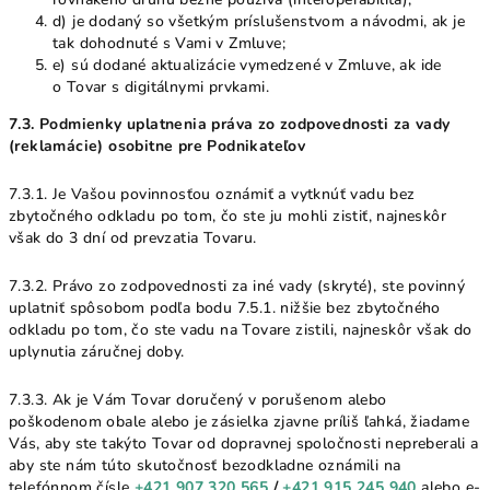
d) je dodaný so všetkým príslušenstvom a návodmi, ak je
tak dohodnuté s Vami v Zmluve;
e) sú dodané aktualizácie vymedzené v Zmluve, ak ide
o Tovar s digitálnymi prvkami.
7.3. Podmienky uplatnenia práva zo zodpovednosti za vady
(reklamácie) osobitne pre Podnikateľov
7.3.1. Je Vašou povinnosťou oznámiť a vytknúť vadu bez
zbytočného odkladu po tom, čo ste ju mohli zistiť, najneskôr
však do 3 dní od prevzatia Tovaru.
7.3.2. Právo zo zodpovednosti za iné vady (skryté), ste povinný
uplatniť spôsobom podľa bodu 7.5.1. nižšie bez zbytočného
odkladu po tom, čo ste vadu na Tovare zistili, najneskôr však do
uplynutia záručnej doby.
7.3.3. Ak je Vám Tovar doručený v porušenom alebo
poškodenom obale alebo je zásielka zjavne príliš ľahká, žiadame
Vás, aby ste takýto Tovar od dopravnej spoločnosti nepreberali a
aby ste nám túto skutočnosť bezodkladne oznámili na
telefónnom čísle
+421 907 320 565
/
+421 915 245 940
alebo e-