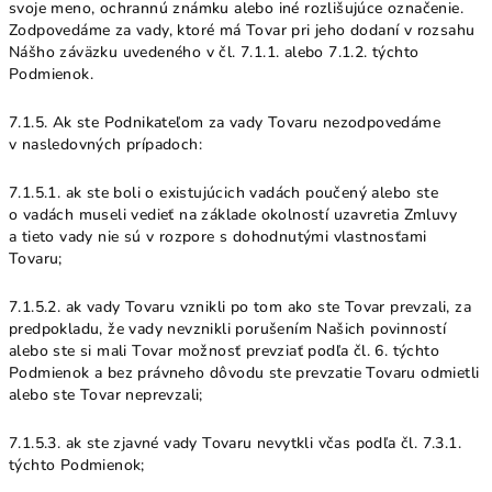
svoje meno, ochrannú známku alebo iné rozlišujúce označenie.
Zodpovedáme za vady, ktoré má Tovar pri jeho dodaní v rozsahu
Nášho záväzku uvedeného v čl. 7.1.1. alebo 7.1.2. týchto
Podmienok.
7.1.5. Ak ste Podnikateľom za vady Tovaru nezodpovedáme
v nasledovných prípadoch:
7.1.5.1. ak ste boli o existujúcich vadách poučený alebo ste
o vadách museli vedieť na základe okolností uzavretia Zmluvy
a tieto vady nie sú v rozpore s dohodnutými vlastnosťami
Tovaru;
7.1.5.2. ak vady Tovaru vznikli po tom ako ste Tovar prevzali, za
predpokladu, že vady nevznikli porušením Našich povinností
alebo ste si mali Tovar možnosť prevziať podľa čl. 6. týchto
Podmienok a bez právneho dôvodu ste prevzatie Tovaru odmietli
alebo ste Tovar neprevzali;
7.1.5.3. ak ste zjavné vady Tovaru nevytkli včas podľa čl. 7.3.1.
týchto Podmienok;