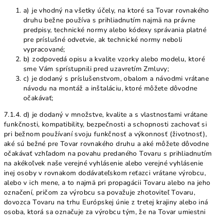
a) je vhodný na všetky účely, na ktoré sa Tovar rovnakého
druhu bežne používa s prihliadnutím najmä na právne
predpisy, technické normy alebo kódexy správania platné
pre príslušné odvetvie, ak technické normy neboli
vypracované;
b) zodpovedá opisu a kvalite vzorky alebo modelu, ktoré
sme Vám sprístupnili pred uzavretím Zmluvy;
c) je dodaný s príslušenstvom, obalom a návodmi vrátane
návodu na montáž a inštaláciu, ktoré môžete dôvodne
očakávať;
7.1.4. d) je dodaný v množstve, kvalite a s vlastnosťami vrátane
funkčnosti, kompatibility, bezpečnosti a schopnosti zachovať si
pri bežnom používaní svoju funkčnosť a výkonnosť (životnosť),
aké sú bežné pre Tovar rovnakého druhu a aké môžete dôvodne
očakávať vzhľadom na povahu predaného Tovaru s prihliadnutím
na akékoľvek naše verejné vyhlásenie alebo verejné vyhlásenie
inej osoby v rovnakom dodávateľskom reťazci vrátane výrobcu,
alebo v ich mene, a to najmä pri propagácii Tovaru alebo na jeho
označení, pričom za výrobcu sa považuje zhotoviteľ Tovaru,
dovozca Tovaru na trhu Európskej únie z tretej krajiny alebo iná
osoba, ktorá sa označuje za výrobcu tým, že na Tovar umiestni