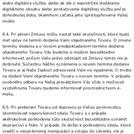
alebo digitálna služba, alebo ak ide o nepretržité dodávanie
digitálneho obsahu alebo poskytovanie digitálnej služby počas
dohodnutej doby, okamihom začatia jeho sprístupňovania Vašej
osobe.
6.4. Pri plnení Zmluvy môžu nastať také skutočnosti, ktoré budú
mať vplyv na termín dodania Vami objednaného Tovaru. O zmene
termínu dodania a o novom predpokladanom termíne dodania
objednaného Tovaru Vás budeme e-mailom bezodkladne
informovať, pričom Vaše právo odstúpiť od Zmluvy týmto nie je
dotknuté. Súčasťou Nášho oznámenia o novom termíne dodania
Tovaru je aj Naša žiadosť adresovaná Vám na vyjadrenie, či trváte
na dodaní Vami objednaného Tovaru v novom termíne. V prípade
osobného odberu na Našej prevádzkarni Vás vždy o možnosti
vyzdvihnutia Tovaru budeme informovať prostredníctvom e-
mailu.
6.5. Pri preberaní Tovaru od dopravcu je Vašou povinnosťou
skontrolovať neporušenosť obalu Tovaru a v prípade
akéhokoľvek poškodenia túto skutočnosť bezodkladne oznámiť
dopravcovi a Nám. V prípade, že došlo k poškodeniu obalu, ktoré
svedčí o neoprávnenej manipulácii a vstupu do zásielky, nie je