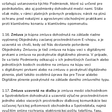
vzťahujú ustanovenia týchto Podmienok, ktoré sú určené pre
podnikateľov, ako aj podmienky dohodnuté medzi nami. Stále
však máte, v rámci platných právnych predpisov, nárok na plnú
ochranu pred nekalými a agresívnymi obchodnými praktikami a
proti klamlivému konaniu a klamlivému opomenutiu.
1.16.
Zmluva
je kúpna zmluva dohodnutá na základe riadne
vyplnenej Objednávky zaslanej prostredníctvom E‑shopu, a je
uzavretá vo chvíli, kedy od Nás dostanete potvrdenie
Objednávky. Zmluvou je tiež zmluva na kúpu veci s digitálnymi
prvkami a zmluva na poskytnutie digitálneho plnenia. V prípade,
že sa tieto Podmienky odkazujú v ich jednotlivých častiach alebo
jednotlivých bodoch osobitne na zmluvu na kúpu veci
s digitálnymi prvkami alebo na zmluvu o poskytnutí digitálneho
plnenia, platí takáto osobitná úprava iba pre Tovar a/alebo
Digitálne plnenie poskytnuté na základe daného zmluvného typu.
1.17.
Zmluva uzavretá na diaľku
je zmluva medzi obchodníkom
a Spotrebiteľom dohodnutá a uzavretá výlučne prostredníctvom
jedného alebo viacerých prostriedkov diaľkovej komunikácie bez
súčasnej fyzickej prítomnosti obchodníka a Spotrebiteľa, najmä
využitím online rozhrania, elektronickej pošty, telefónu, faxu,