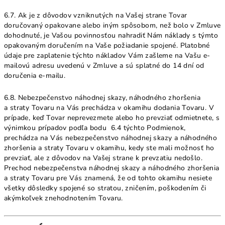
6.7. Ak je z dôvodov vzniknutých na Vašej strane Tovar
doručovaný opakovane alebo iným spôsobom, než bolo v Zmluve
dohodnuté, je Vašou povinnosťou nahradiť Nám náklady s týmto
opakovaným doručením na Vaše požiadanie spojené. Platobné
údaje pre zaplatenie týchto nákladov Vám zašleme na Vašu e-
mailovú adresu uvedenú v Zmluve a sú splatné do 14 dní od
doručenia e-mailu.
6.8. Nebezpečenstvo náhodnej skazy, náhodného zhoršenia
a straty Tovaru na Vás prechádza v okamihu dodania Tovaru. V
prípade, keď Tovar neprevezmete alebo ho prevziať odmietnete, s
výnimkou prípadov podľa bodu 6.4 týchto Podmienok,
prechádza na Vás nebezpečenstvo náhodnej skazy a náhodného
zhoršenia a straty Tovaru v okamihu, kedy ste mali možnosť ho
prevziať, ale z dôvodov na Vašej strane k prevzatiu nedošlo.
Prechod nebezpečenstva náhodnej skazy a náhodného zhoršenia
a straty Tovaru pre Vás znamená, že od tohto okamihu nesiete
všetky dôsledky spojené so stratou, zničením, poškodením či
akýmkoľvek znehodnotením Tovaru.