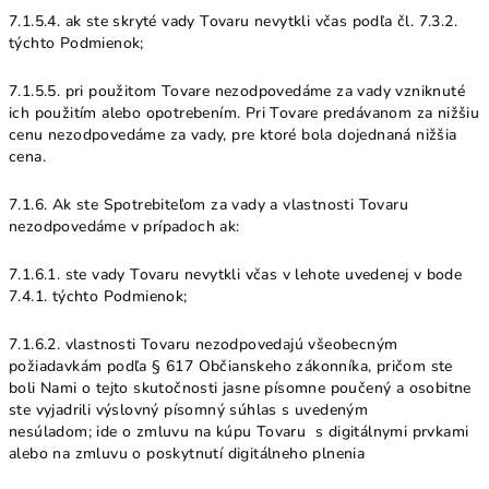
7.1.5.4. ak ste skryté vady Tovaru nevytkli včas podľa čl. 7.3.2.
týchto Podmienok;
7.1.5.5. pri použitom Tovare nezodpovedáme za vady vzniknuté
ich použitím alebo opotrebením. Pri Tovare predávanom za nižšiu
cenu nezodpovedáme za vady, pre ktoré bola dojednaná nižšia
cena.
7.1.6. Ak ste Spotrebiteľom za vady a vlastnosti Tovaru
nezodpovedáme v prípadoch ak:
7.1.6.1. ste vady Tovaru nevytkli včas v lehote uvedenej v bode
7.4.1. týchto Podmienok;
7.1.6.2. vlastnosti Tovaru nezodpovedajú všeobecným
požiadavkám podľa § 617 Občianskeho zákonníka, pričom ste
boli Nami o tejto skutočnosti jasne písomne poučený a osobitne
ste vyjadrili výslovný písomný súhlas s uvedeným
nesúladom; ide o zmluvu na kúpu Tovaru s digitálnymi prvkami
alebo na zmluvu o poskytnutí digitálneho plnenia