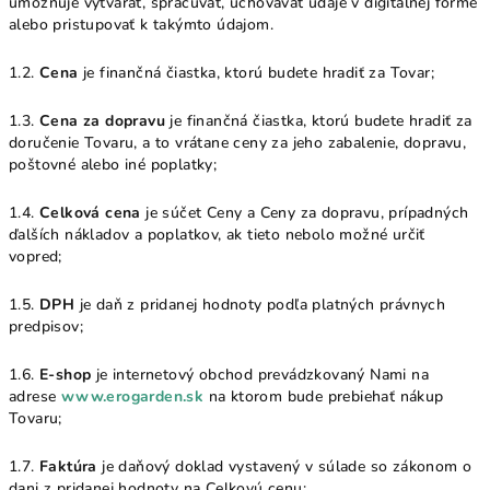
umožňuje vytvárať, spracúvať, uchovávať údaje v digitálnej forme
alebo pristupovať k takýmto údajom.
1.2.
Cena
je finančná čiastka, ktorú budete hradiť za Tovar;
1.3.
Cena za dopravu
je finančná čiastka, ktorú budete hradiť za
doručenie Tovaru, a to vrátane ceny za jeho zabalenie, dopravu,
poštovné alebo iné poplatky;
1.4.
Celková cena
je súčet Ceny a Ceny za dopravu, prípadných
ďalších nákladov a poplatkov, ak tieto nebolo možné určiť
vopred;
1.5.
DPH
je daň z pridanej hodnoty podľa platných právnych
predpisov;
1.6.
E-shop
je internetový obchod prevádzkovaný Nami na
adrese
www.erogarden.sk
na ktorom bude prebiehať nákup
Tovaru;
1.7.
Faktúra
je daňový doklad vystavený v súlade so zákonom o
dani z pridanej hodnoty na Celkovú cenu;