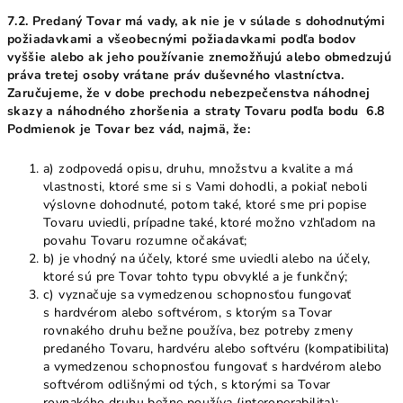
7.2. Predaný Tovar má vady, ak nie je v súlade s dohodnutými
požiadavkami a všeobecnými požiadavkami podľa bodov
vyššie alebo ak jeho používanie znemožňujú alebo obmedzujú
práva tretej osoby vrátane práv duševného vlastníctva.
Zaručujeme, že v dobe prechodu nebezpečenstva náhodnej
skazy a náhodného zhoršenia a straty Tovaru podľa bodu 6.8
Podmienok je Tovar bez vád, najmä, že:
a) zodpovedá opisu, druhu, množstvu a kvalite a má
vlastnosti, ktoré sme si s Vami dohodli, a pokiaľ neboli
výslovne dohodnuté, potom také, ktoré sme pri popise
Tovaru uviedli, prípadne také, ktoré možno vzhľadom na
povahu Tovaru rozumne očakávať;
b) je vhodný na účely, ktoré sme uviedli alebo na účely,
ktoré sú pre Tovar tohto typu obvyklé a je funkčný;
c) vyznačuje sa vymedzenou schopnosťou fungovať
s hardvérom alebo softvérom, s ktorým sa Tovar
rovnakého druhu bežne používa, bez potreby zmeny
predaného Tovaru, hardvéru alebo softvéru (kompatibilita)
a vymedzenou schopnosťou fungovať s hardvérom alebo
softvérom odlišnými od tých, s ktorými sa Tovar
rovnakého druhu bežne používa (interoperabilita);