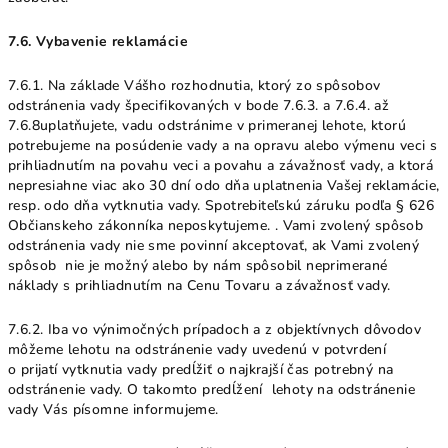
7.6. Vybavenie reklamácie
7.6.1. Na základe Vášho rozhodnutia, ktorý zo spôsobov
odstránenia vady špecifikovaných v bode 7.6.3. a 7.6.4. až
7.6.8uplatňujete, vadu odstránime v primeranej lehote, ktorú
potrebujeme na posúdenie vady a na opravu alebo výmenu veci s
prihliadnutím na povahu veci a povahu a závažnosť vady, a ktorá
nepresiahne viac ako 30 dní odo dňa uplatnenia Vašej reklamácie,
resp. odo dňa vytknutia vady. Spotrebiteľskú záruku podľa § 626
Občianskeho zákonníka neposkytujeme. . Vami zvolený spôsob
odstránenia vady nie sme povinní akceptovať, ak Vami zvolený
spôsob nie je možný alebo by nám spôsobil neprimerané
náklady s prihliadnutím na Cenu Tovaru a závažnosť vady.
7.6.2. Iba vo výnimočných prípadoch a z objektívnych dôvodov
môžeme lehotu na odstránenie vady uvedenú v potvrdení
o prijatí vytknutia vady predĺžiť o najkrajší čas potrebný na
odstránenie vady. O takomto predĺžení lehoty na odstránenie
vady Vás písomne informujeme.