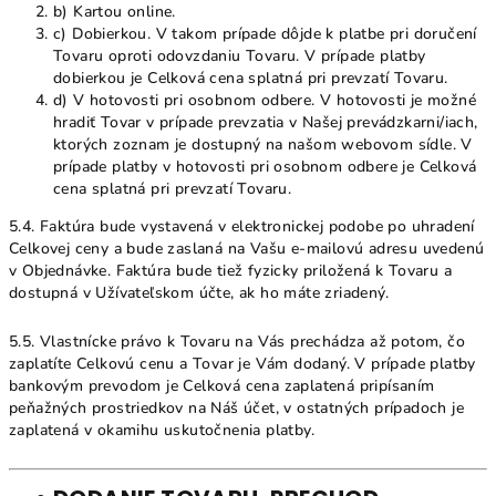
b) Kartou online.
c) Dobierkou. V takom prípade dôjde k platbe pri doručení
Tovaru oproti odovzdaniu Tovaru. V prípade platby
dobierkou je Celková cena splatná pri prevzatí Tovaru.
d) V hotovosti pri osobnom odbere. V hotovosti je možné
hradiť Tovar v prípade prevzatia v Našej prevádzkarni/iach,
ktorých zoznam je dostupný na našom webovom sídle. V
prípade platby v hotovosti pri osobnom odbere je Celková
cena splatná pri prevzatí Tovaru.
5.4. Faktúra bude vystavená v elektronickej podobe po uhradení
Celkovej ceny a bude zaslaná na Vašu e-mailovú adresu uvedenú
v Objednávke. Faktúra bude tiež fyzicky priložená k Tovaru a
dostupná v Užívateľskom účte, ak ho máte zriadený.
5.5. Vlastnícke právo k Tovaru na Vás prechádza až potom, čo
zaplatíte Celkovú cenu a Tovar je Vám dodaný. V prípade platby
bankovým prevodom je Celková cena zaplatená pripísaním
peňažných prostriedkov na Náš účet, v ostatných prípadoch je
zaplatená v okamihu uskutočnenia platby.