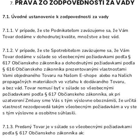
PRÁVA ZO ZODPOVEDNOSTI ZA VADY
7.1. Úvodné ustanovenie k zodpovednosti za vady
7.1.1. V prípade, že ste Podnikateľom zaväzujeme sa, že Vám
Tovar dodáme v dohodnutej kvalite, množstve a bez vád.
7.1.2. V prípade, že ste Spotrebiteľom zaväzujeme sa, že Vám
Tovar dodáme v súlade so všeobecnými požiadavkami podľa §
617 Občianskeho zákonníka a dohodnutými požiadavkami podľa
§ 616 Občianskeho zákonníka prezentovanými vlastnosťami
Vami objednaného Tovaru na Našom E-shope alebo na Našich
propagačných materiáloch vo vzťahu k dodávaného Tovaru,
a bez vád. Tovar nemusí byť v súlade so všeobecnými
požiadavkami podľa § 617 Občianskeho zákonníka, ak pri
uzatvorení Zmluvy sme Vás s tým výslovne oboznámili, že určitá
vlastnosť nezodpovedá takým všeobecným požiadavkám a vy ste
s tým výslovne a osobitne súhlasili.
7.1.3. Predaný Tovar je v súlade so všeobecnými požiadavkami
podľa § 617 Občianskeho zákonníka ak: