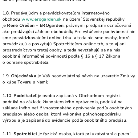
1.8. Predávajúcim a prevádzkovateľom internetového
obchodu
www.erogarden.sk
na území Slovenskej republiky
je
René Orešan – EROgarden
,
právnymi predpismi označovaná
ako predávajúci a/alebo obchodník; Pre vylúčenie pochybností nie
sme prevádzkovateľmi online trhu, a teda nie sme osoby, ktoré
prevádzkujú a poskytujú Spotrebiteľom online trh, a to aj ani
prostredníctvom tretej osoby, a teda nevzťahujú sa na nás
osobitné informačné povinnosti podľa § 16 a § 17 Zákona
o ochrane spotrebiteľa.
1.9.
Objednávka
je Váš neodvolateľný návrh na uzavretie Zmluvy
o kúpe Tovaru s Nami;
1.10.
Podnikateľ
je osoba zapísaná v Obchodnom registri,
podniká na základe živnostenského oprávnenia, podniká na
základe iného než živnostenského oprávnenia podľa osobitných
predpisov alebo osoba, ktorá vykonáva poľnohospodársku
výrobu a je zapísaná do evidencie podľa osobitného predpisu.
1.11.
Spotrebiteľ
je fyzická osoba, ktorá pri uzatváraní a plnení