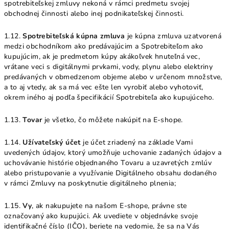
spotrebiteľskej zmluvy nekoná v rámci predmetu svojej
obchodnej činnosti alebo inej podnikateľskej činnosti.
1.12.
Spotrebiteľská kúpna zmluva
je kúpna zmluva uzatvorená
medzi obchodníkom ako predávajúcim a Spotrebiteľom ako
kupujúcim, ak je predmetom kúpy akákoľvek hnuteľná vec,
vrátane veci s digitálnymi prvkami, vody, plynu alebo elektriny
predávaných v obmedzenom objeme alebo v určenom množstve,
a to aj vtedy, ak sa má vec ešte len vyrobiť alebo vyhotoviť,
okrem iného aj podľa špecifikácií Spotrebiteľa ako kupujúceho.
1.13.
Tovar
je všetko, čo môžete nakúpiť na E-shope.
1.14.
Užívateľský účet
je účet zriadený na základe Vami
uvedených údajov, ktorý umožňuje uchovanie zadaných údajov a
uchovávanie histórie objednaného Tovaru a uzavretých zmlúv
alebo pristupovanie a využívanie Digitálneho obsahu dodaného
v rámci Zmluvy na poskytnutie digitálneho plnenia;
1.15.
Vy
, ak nakupujete na našom E-shope, právne ste
označovaný ako kupujúci. Ak uvediete v objednávke svoje
identifikačné číslo (IČO), beriete na vedomie, že sa na Vás