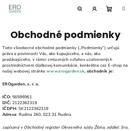
Prejsť
na
obsah
Nákupn
Hľadať
Prihlásenie
Obchodné podmienky
košík
Tieto všeobecné obchodné podmienky („Podmienky“) určujú
práva a povinnosti Vás, ako kupujúceho, a nás, ako
predávajúceho, v rámci zmluvných vzťahov uzatvorených
prostredníctvom diaľkovej komunikácie, konkrétne cez E-shop na
našej webovej stránke
www.erogarden.sk
, obchodník je:
EROgarden, s. r. o.
IČO:
56596961
DIČ:
2122362319
IČDPH:
SK2122362319
Adresa
: Rudina 260, 023 31 Rudina
zapísaná v Obchodný register Okresného súdu Žilina, oddiel: Sro,