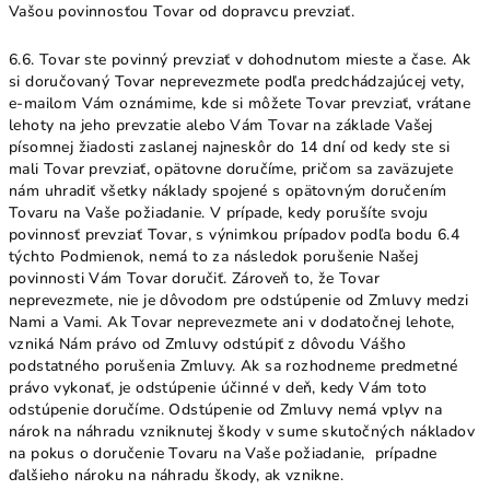
Vašou povinnosťou Tovar od dopravcu prevziať.
6.6. Tovar ste povinný prevziať v dohodnutom mieste a čase. Ak
si doručovaný Tovar neprevezmete podľa predchádzajúcej vety,
e-mailom Vám oznámime, kde si môžete Tovar prevziať, vrátane
lehoty na jeho prevzatie alebo Vám Tovar na základe Vašej
písomnej žiadosti zaslanej najneskôr do 14 dní od kedy ste si
mali Tovar prevziať, opätovne doručíme, pričom sa zaväzujete
nám uhradiť všetky náklady spojené s opätovným doručením
Tovaru na Vaše požiadanie. V prípade, kedy porušíte svoju
povinnosť prevziať Tovar, s výnimkou prípadov podľa bodu 6.4
týchto Podmienok, nemá to za následok porušenie Našej
povinnosti Vám Tovar doručiť. Zároveň to, že Tovar
neprevezmete, nie je dôvodom pre odstúpenie od Zmluvy medzi
Nami a Vami. Ak Tovar neprevezmete ani v dodatočnej lehote,
vzniká Nám právo od Zmluvy odstúpiť z dôvodu Vášho
podstatného porušenia Zmluvy. Ak sa rozhodneme predmetné
právo vykonať, je odstúpenie účinné v deň, kedy Vám toto
odstúpenie doručíme. Odstúpenie od Zmluvy nemá vplyv na
nárok na náhradu vzniknutej škody v sume skutočných nákladov
na pokus o doručenie Tovaru na Vaše požiadanie, prípadne
ďalšieho nároku na náhradu škody, ak vznikne.