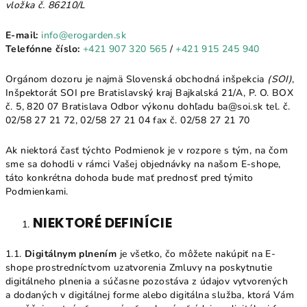
vložka č. 86210/L
E-mail:
info@erogarden.sk
Telefónne číslo:
+421 907 320 565
/
+421 915 245 940
Orgánom dozoru je najmä Slovenská obchodná inšpekcia
(SOI)
,
Inšpektorát SOI pre Bratislavský kraj Bajkalská 21/A, P. O. BOX
č. 5, 820 07 Bratislava Odbor výkonu dohľadu ba@soi.sk tel. č.
02/58 27 21 72, 02/58 27 21 04 fax č. 02/58 27 21 70
Ak niektorá časť týchto Podmienok je v rozpore s tým, na čom
sme sa dohodli v rámci Vašej objednávky na našom E-shope,
táto konkrétna dohoda bude mať prednosť pred týmito
Podmienkami.
NIEKTORÉ DEFINÍCIE
1.1.
Digitálnym plnením
je všetko, čo môžete nakúpiť na E-
shope prostredníctvom uzatvorenia Zmluvy na poskytnutie
digitálneho plnenia a súčasne pozostáva z údajov vytvorených
a dodaných v digitálnej forme alebo digitálna služba, ktorá Vám