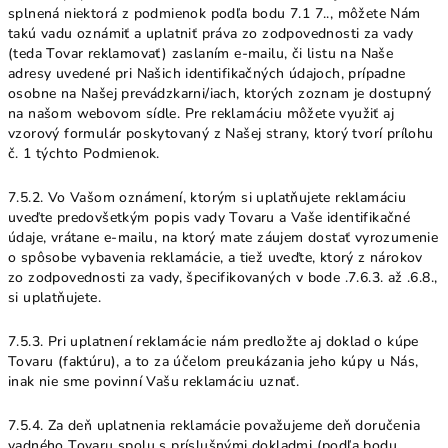
splnená niektorá z podmienok podľa bodu 7.1 7.., môžete Nám
takú vadu oznámiť a uplatniť práva zo zodpovednosti za vady
(teda Tovar reklamovať) zaslaním e-mailu, či listu na Naše
adresy uvedené pri Našich identifikačných údajoch, prípadne
osobne na Našej prevádzkarni/iach, ktorých zoznam je dostupný
na našom webovom sídle. Pre reklamáciu môžete využiť aj
vzorový formulár poskytovaný z Našej strany, ktorý tvorí prílohu
č. 1 týchto Podmienok.
7.5.2. Vo Vašom oznámení, ktorým si uplatňujete reklamáciu
uveďte predovšetkým popis vady Tovaru a Vaše identifikačné
údaje, vrátane e-mailu, na ktorý mate záujem dostať vyrozumenie
o spôsobe vybavenia reklamácie, a tiež uveďte, ktorý z nárokov
zo zodpovednosti za vady, špecifikovaných v bode .7.6.3. až .6.8.,
si uplatňujete.
7.5.3. Pri uplatnení reklamácie nám predložte aj doklad o kúpe
Tovaru (faktúru), a to za účelom preukázania jeho kúpy u Nás,
inak nie sme povinní Vašu reklamáciu uznať.
7.5.4. Za deň uplatnenia reklamácie považujeme deň doručenia
vadného Tovaru spolu s príslušnými dokladmi (podľa bodu