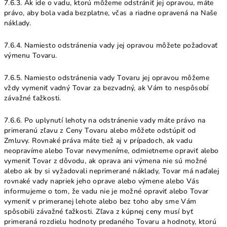
7.6.3. Ak ide o vadu, ktorú môžeme odstrániť jej opravou, máte
právo, aby bola vada bezplatne, včas a riadne opravená na Naše
náklady.
7.6.4. Namiesto odstránenia vady jej opravou môžete požadovať
výmenu Tovaru.
7.6.5. Namiesto odstránenia vady Tovaru jej opravou môžeme
vždy vymeniť vadný Tovar za bezvadný, ak Vám to nespôsobí
závažné ťažkosti.
7.6.6. Po uplynutí lehoty na odstránenie vady máte právo na
primeranú zľavu z Ceny Tovaru alebo môžete odstúpiť od
Zmluvy. Rovnaké práva máte tiež aj v prípadoch, ak vadu
neopravíme alebo Tovar nevymeníme, odmietneme opraviť alebo
vymeniť Tovar z dôvodu, ak oprava ani výmena nie sú možné
alebo ak by si vyžadovali neprimerané náklady, Tovar má naďalej
rovnaké vady napriek jeho oprave alebo výmene alebo Vás
informujeme o tom, že vadu nie je možné opraviť alebo Tovar
vymeniť v primeranej lehote alebo bez toho aby sme Vám
spôsobili závažné ťažkosti. Zľava z kúpnej ceny musí byť
primeraná rozdielu hodnoty predaného Tovaru a hodnoty, ktorú