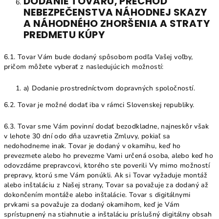
DODANIE TOVARU, PRECHOD
NEBEZPEČENSTVA NÁHODNEJ SKAZY
A NÁHODNÉHO ZHORŠENIA A STRATY
PREDMETU KÚPY
6.1. Tovar Vám bude dodaný spôsobom podľa Vašej voľby,
pričom môžete vyberať z nasledujúcich možností:
a) Dodanie prostredníctvom dopravných spoločností.
6.2. Tovar je možné dodať iba v rámci Slovenskej republiky.
6.3. Tovar sme Vám povinní dodať bezodkladne, najneskôr však
v lehote 30 dní odo dňa uzavretia Zmluvy, pokiaľ sa
nedohodneme inak. Tovar je dodaný v okamihu, keď ho
prevezmete alebo ho prevezme Vami určená osoba, alebo keď ho
odovzdáme prepravcovi, ktorého ste poverili Vy mimo možností
prepravy, ktorú sme Vám ponúkli. Ak si Tovar vyžaduje montáž
alebo inštaláciu z Našej strany, Tovar sa považuje za dodaný až
dokončením montáže alebo inštalácie. Tovar s digitálnymi
prvkami sa považuje za dodaný okamihom, keď je Vám
sprístupnený na stiahnutie a inštaláciu príslušný digitálny obsah