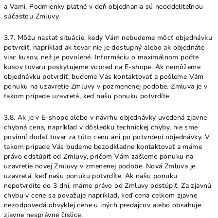
a Vami. Podmienky platné v deň objednania sú neoddeliteľnou
súčasťou Zmluvy.
3.7. Môžu nastať situácie, kedy Vám nebudeme môcť objednávku
potvrdiť, napríklad ak tovar nie je dostupný alebo ak objednáte
viac kusov, než je povolené. Informáciu o maximálnom počte
kusov tovaru poskytujeme vopred na E-shope. Ak nemôžeme
objednávku potvrdiť, budeme Vás kontaktovať a pošleme Vám
ponuku na uzavretie Zmluvy v pozmenenej podobe. Zmluva je v
takom prípade uzavretá, keď našu ponuku potvrdíte.
3.8. Ak je v E-shope alebo v návrhu objednávky uvedená zjavne
chybná cena, napríklad v dôsledku technickej chyby, nie sme
povinní dodať tovar za túto cenu ani po potvrdení objednávky. V
takom prípade Vás budeme bezodkladne kontaktovať a máme
právo odstúpiť od Zmluvy, pričom Vám zašleme ponuku na
uzavretie novej Zmluvy v zmenenej podobe. Nová Zmluva je
uzavretá, keď našu ponuku potvrdíte. Ak našu ponuku
nepotvrdíte do 3 dní, máme právo od Zmluvy odstúpiť. Za zjavnú
chybu v cene sa považuje napríklad, keď cena celkom zjavne
nezodpovedá obvyklej cene u iných predajcov alebo obsahuje
zjavne nesprávne číslice.