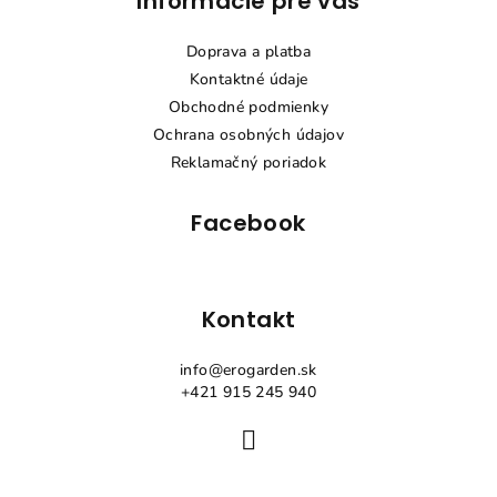
Informácie pre vás
á
p
Doprava a platba
ä
Kontaktné údaje
t
Obchodné podmienky
i
Ochrana osobných údajov
e
Reklamačný poriadok
Facebook
Kontakt
info
@
erogarden.sk
+421 915 245 940