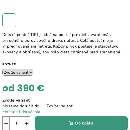
Detská posteľ TIPI je
ideálna posteľ pre dieťa, vyrobená z
prírodného borovicového dreva, natural. Celá posteľ nie je
impregnovaná ani natretá. Každý prvok postele je starostlivo
skosený a obrúsený, aby bolo dieťa chránené pred zraneniami.
ROZMER
od
390 €
Jednotková
Zvoľte variant
cena:
Môžeme doručiť do:
Zvoľte variant
Možnosti doručenia
−
+
Do košíka