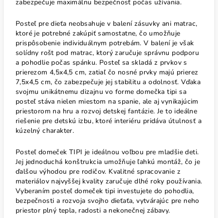
zabezpečuje maximálnu bezpečnosť počas užívania.
Posteľ pre dieťa
neobsahuje v balení zásuvky ani matrac,
ktoré je potrebné zakúpiť samostatne, čo umožňuje
prispôsobenie individuálnym potrebám. V balení je však
solídny rošt pod matrac, ktorý zaručuje správnu podporu
a pohodlie počas spánku. Posteľ sa skladá z prvkov s
prierezom 4,5x4,5 cm, zatiaľ čo nosné prvky majú prierez
7,5x4,5 cm, čo zabezpečuje jej stabilitu a odolnosť. Vďaka
svojmu unikátnemu dizajnu vo forme domečka tipi sa
posteľ stáva nielen miestom na spanie, ale aj vynikajúcim
priestorom na hru a rozvoj detskej fantázie. Je to ideálne
riešenie
pre detskú izbu
, ktoré interiéru pridáva útulnosť a
kúzelný charakter.
Posteľ domeček TIPI
je ideálnou voľbou pre mladšie deti.
Jej jednoduchá konštrukcia umožňuje ľahkú montáž, čo je
ďalšou výhodou pre rodičov. Kvalitné spracovanie z
materiálov najvyššej kvality zaručuje dlhé roky používania.
Vyberaním
posteľ domeček tipi
investujete do pohodlia,
bezpečnosti a rozvoja svojho dieťaťa, vytvárajúc pre neho
priestor plný tepla, radosti a nekonečnej zábavy.