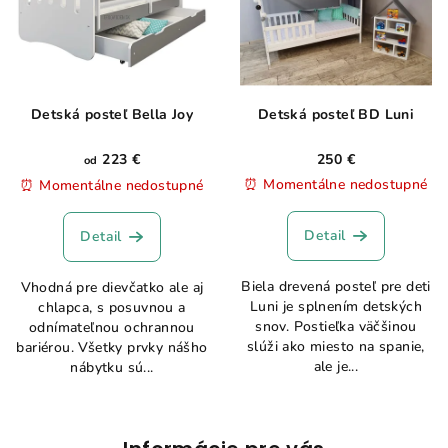
Detská posteľ Bella Joy
Detská posteľ BD Luni
223 €
250 €
od
⏰ Momentálne nedostupné
⏰ Momentálne nedostupné
Detail
Detail
Biela drevená posteľ pre deti
Vhodná pre dievčatko ale aj
Luni je splnením detských
chlapca, s posuvnou a
snov. Postieľka väčšinou
odnímateľnou ochrannou
slúži ako miesto na spanie,
bariérou. Všetky prvky nášho
ale je...
nábytku sú...
Z