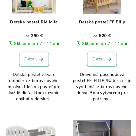
Detská posteľ RM Mila
Detská posteľ EF Filip
290 €
520 €
od
od
🗓️ Skladom do 7 - 14 dní
🗓️ Skladom do 7 - 14 dní
Detail
Detail
Detská posteľ v tvare
Drevenná poschodová
domčeka z borovicového
posteľ EF-FILIP /Natural/ - je
masívu. Ideálna posteľ pre
vyrobená z borovicového
každé dieťa, ktorá nesmie
dreva! Bola vytvorená pre
chýbať v detskej...
potreby...