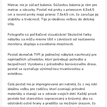
Matrac nie
je súčasť balenia.
Súčasťou balenia je rám pre
matrac a zásuvky. Posteľ má prvky s prierezom 4,5x4,5
cm a nosné prvky majú prierez 7,5x4,5 cm, čo zaručuje jej
stabilitu a trvácnosť. Tipi je ideálnou voľbou do detskej
izby.
Fotografie sú počítačové vizualizácie! Skutočné farby
nábytku sa môžu mierne líšiť v závislosti od nastavenia
monitora, displeja a osvetlenia miestnosti.
Posteľ domeček TIPI
je jedinečný nábytok navrhnutý pre
najmladších užívateľov, ktorí potrebujú pohodlie a
bezpečnosť. Vyrobena z prírodného borovicového dreva,
posteľ sa vyznačuje výnimočnou trvanlivosťou a
estetikou.
Celá posteľ nie je impregnovaná ani natretá, čo z nej robí
ideálnu voľbu pre rodičov, ktorí oceniajú prírodné
materiály a starajú sa o zdravie svojich detí. Každý prvok
postele bol starostlivo zopracovaný a brúsený, aby sa
odstránili ostré hrany a predišlo sa možným úrazom, čo