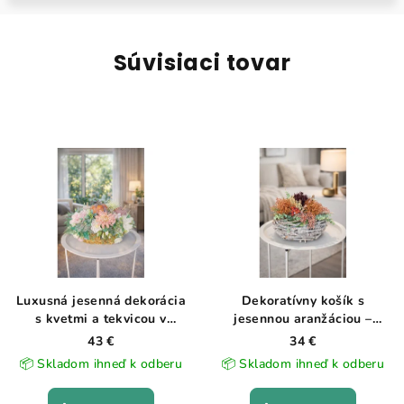
Súvisiaci tovar
Luxusná jesenná dekorácia
Dekoratívny košík s
s kvetmi a tekvicou v
jesennou aranžáciou –
prútennom košíku
prírodný štýl
43 €
34 €
📦 Skladom ihneď k odberu
📦 Skladom ihneď k odberu