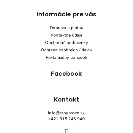
Z
Informácie pre vás
á
p
Doprava a platba
ä
Kontaktné údaje
t
Obchodné podmienky
i
Ochrana osobných údajov
e
Reklamačný poriadok
Facebook
Kontakt
info
@
erogarden.sk
+421 915 245 940