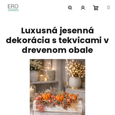
Prejsť
na
obsah
Nákupn
Hľadať
Prihlásenie
Luxusná jesenná
košík
dekorácia s tekvicami v
drevenom obale