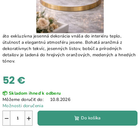
áto exkluzívna jesenná dekorácia vnáša do interiéru teplo,
útulnosť a elegantnú atmosféru jesene. Bohatá aranžmá z
dekoratívnych tekvíc, jesenných listov, bobúľ a prírodných
detailov je ladená do hrejivých oranžových, medených a hnedých
tónov.
52 €
Jednotková
📦 Skladom ihneď k odberu
cena:
Môžeme doručiť do:
10.8.2026
Možnosti doručenia
−
+
Do košíka