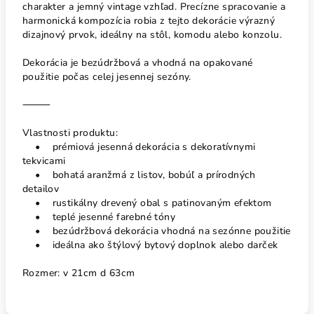
charakter a jemný vintage vzhľad. Precízne spracovanie a
harmonická kompozícia robia z tejto dekorácie výrazný
dizajnový prvok, ideálny na stôl, komodu alebo konzolu.
Dekorácia je bezúdržbová a vhodná na opakované
použitie počas celej jesennej sezóny.
⸻
Vlastnosti produktu:
• prémiová jesenná dekorácia s dekoratívnymi
tekvicami
• bohatá aranžmá z listov, bobúľ a prírodných
detailov
• rustikálny drevený obal s patinovaným efektom
• teplé jesenné farebné tóny
• bezúdržbová dekorácia vhodná na sezónne použitie
• ideálna ako štýlový bytový doplnok alebo darček
Rozmer: v 21cm d 63cm