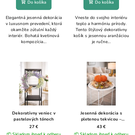
Do košíka
Do košíka
Elegantná jesenná dekorácia
Vneste do svojho interiéru
v luxusnom prevedení, ktorá
teplo a harmóniu prírody.
okamžite zútulní každý
Tento štýlový dekoratívny
interiér. Bohatá kvetinová
košík s jesennou aranžáciou
kompozícia...
je ručne...
Dekoratívny veniec v
Jesenná dekorácia s
pastelových tónoch
pletenou tekvicou –
prírodný štýl
27 €
43 €
📦 Skladom ihneď k odberu
📦 Skladom ihneď k odberu