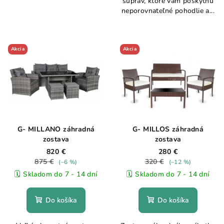
súprav, ktoré vám poskytnú
neporovnateľné pohodlie a...
Akcia
Akcia
G- MILLANO záhradná
G- MILLOS záhradná
zostava
zostava
820 €
280 €
875 €
320 €
(–6 %)
(–12 %)
🗓️ Skladom do 7 - 14 dní
🗓️ Skladom do 7 - 14 dní
Do košíka
Do košíka