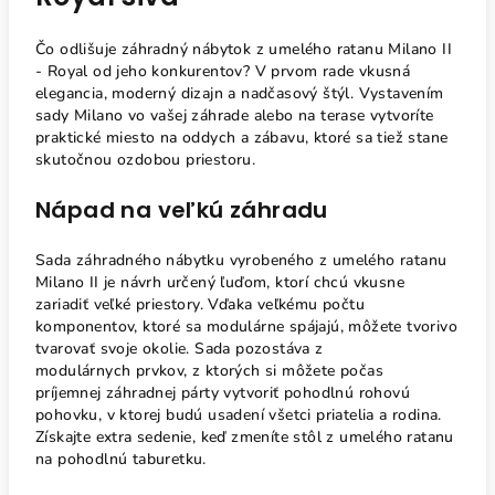
Čo odlišuje záhradný nábytok z umelého ratanu Milano II
- Royal od jeho konkurentov? V prvom rade vkusná
elegancia, moderný dizajn a nadčasový štýl. Vystavením
sady Milano vo vašej záhrade alebo na terase vytvoríte
praktické miesto na oddych a zábavu, ktoré sa tiež stane
skutočnou ozdobou priestoru.
Nápad na veľkú záhradu
Sada záhradného nábytku vyrobeného z umelého ratanu
Milano II je návrh určený ľuďom, ktorí chcú vkusne
zariadiť veľké priestory. Vďaka veľkému počtu
komponentov, ktoré sa modulárne spájajú, môžete tvorivo
tvarovať svoje okolie. Sada pozostáva z
modulárnych prvkov, z ktorých si môžete počas
príjemnej záhradnej párty vytvoriť pohodlnú rohovú
pohovku, v ktorej budú usadení všetci priatelia a rodina.
Získajte extra sedenie, keď zmeníte stôl z umelého ratanu
na pohodlnú taburetku.