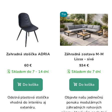
Tip
Zahradná stolička ADRIA
Záhradná zostava M-M
Lissa - sivá
60 €
934 €
🗓️ Skladom do 7 - 14 dní
🗓️ Skladom do 7 dní
Do košíka
Do košíka
Odolná plastová stolička
Objavte našu jedinečnú
vhodná do interiéru aj
ponuku modulárnych
exteriéru.
záhradných rohových