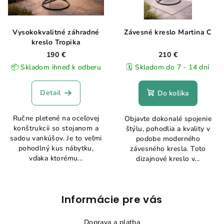
Vysokokvalitné záhradné
Závesné kreslo Martina C
kreslo Tropika
190 €
210 €
📦 Skladom ihneď k odberu
🗓️ Skladom do 7 - 14 dní
Detail
Do košíka
Ručne pletené na oceľovej
Objavte dokonalé spojenie
konštrukcii so stojanom a
štýlu, pohodlia a kvality v
sadou vankúšov. Je to veľmi
podobe moderného
pohodlný kus nábytku,
závesného kresla. Toto
vďaka ktorému...
dizajnové kreslo v...
Z
Informácie pre vás
á
p
Doprava a platba