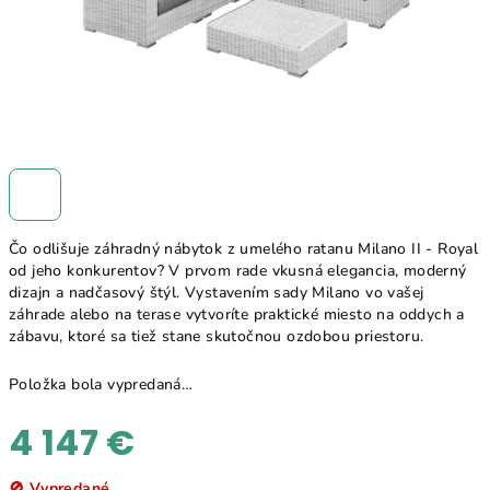
Čo odlišuje záhradný nábytok z umelého ratanu Milano II - Royal
od jeho konkurentov? V prvom rade vkusná elegancia, moderný
dizajn a nadčasový štýl. Vystavením sady Milano vo vašej
záhrade alebo na terase vytvoríte praktické miesto na oddych a
zábavu, ktoré sa tiež stane skutočnou ozdobou priestoru.
Položka bola vypredaná…
4 147 €
Jednotková
🚫 Vypredané