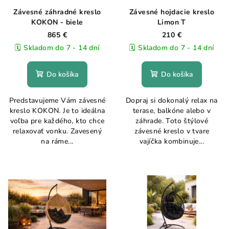
Závesné záhradné kreslo
Závesné hojdacie kreslo
KOKON - biele
Limon T
865 €
210 €
🗓️ Skladom do 7 - 14 dní
🗓️ Skladom do 7 - 14 dní
Do košíka
Do košíka
Predstavujeme Vám závesné
Dopraj si dokonalý relax na
kreslo KOKON. Je to ideálna
terase, balkóne alebo v
voľba pre každého, kto chce
záhrade. Toto štýlové
relaxovať vonku. Zavesený
závesné kreslo v tvare
na ráme...
vajíčka kombinuje...