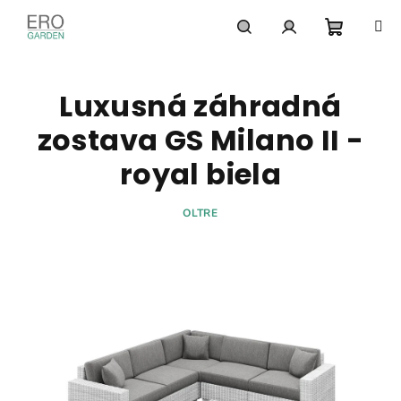
Prejsť
na
obsah
Nákupn
Hľadať
Prihlásenie
Luxusná záhradná
košík
zostava GS Milano II -
royal biela
OLTRE