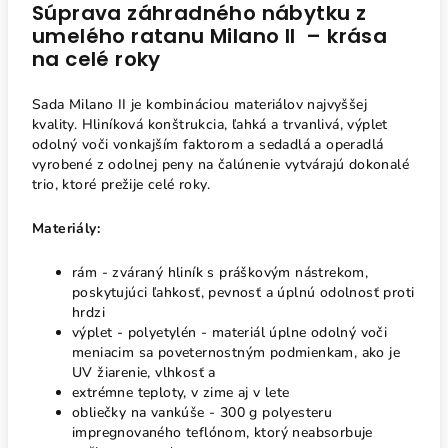
Súprava záhradného nábytku z
umelého ratanu Milano II – krása
na celé roky
Sada Milano II je kombináciou materiálov najvyššej
kvality. Hliníková konštrukcia, ľahká a trvanlivá, výplet
odolný voči vonkajším faktorom a sedadlá a operadlá
vyrobené z odolnej peny na čalúnenie vytvárajú dokonalé
trio, ktoré prežije celé roky.
Materiály:
rám - zváraný hliník s práškovým nástrekom,
poskytujúci ľahkosť, pevnosť a úplnú odolnosť proti
hrdzi
výplet - polyetylén - materiál úplne odolný voči
meniacim sa poveternostným podmienkam, ako je
UV žiarenie, vlhkosť a
extrémne teploty, v zime aj v lete
obliečky na vankúše - 300 g polyesteru
impregnovaného teflónom, ktorý neabsorbuje