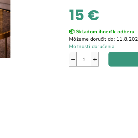
15 €
Jednotková
📦 Skladom ihneď k odberu
cena:
Môžeme doručiť do:
11.8.20
Možnosti doručenia
−
+