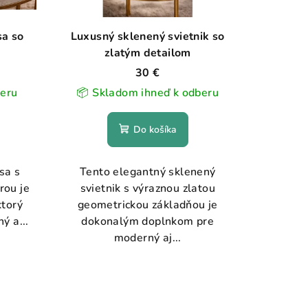
sa so
Luxusný sklenený svietnik so
zlatým detailom
30 €
beru
📦 Skladom ihneď k odberu
Do košíka
sa s
Tento elegantný sklenený
rou je
svietnik s výraznou zlatou
torý
geometrickou základňou je
ý a...
dokonalým doplnkom pre
moderný aj...