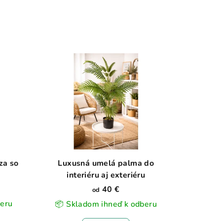
za so
Luxusná umelá palma do
interiéru aj exteriéru
40 €
od
beru
📦 Skladom ihneď k odberu