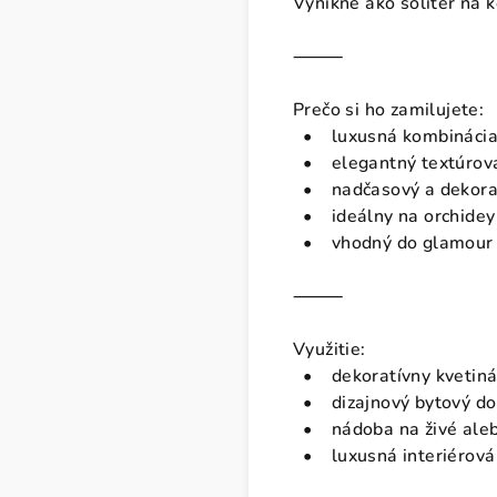
Vynikne ako solitér na 
⸻
Prečo si ho zamilujete:
• luxusná kombinácia s
• elegantný textúrova
• nadčasový a dekorat
• ideálny na orchidey
• vhodný do glamour a
⸻
Využitie:
• dekoratívny kvetiná
• dizajnový bytový do
• nádoba na živé aleb
• luxusná interiérová