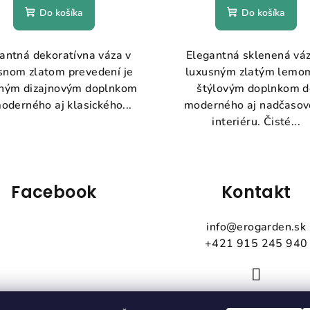
Do košíka
Do košíka
antná dekoratívna váza v
Elegantná sklenená váz
snom zlatom prevedení je
luxusným zlatým lemom
zným dizajnovým doplnkom
štýlovým doplnkom d
oderného aj klasického...
moderného aj nadčaso
interiéru. Čisté...
Facebook
Kontakt
info
@
erogarden.sk
+421 915 245 940