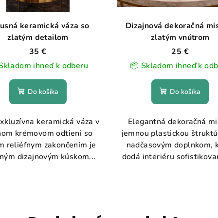
usná keramická váza so
Dizajnová dekoračná mi
zlatým detailom
zlatým vnútrom
35 €
25 €
Skladom ihneď k odberu
📦 Skladom ihneď k od
Do košíka
Do košíka
xkluzívna keramická váza v
Elegantná dekoračná mi
om krémovom odtieni so
jemnou plastickou štruktú
m reliéfnym zakončením je
nadčasovým doplnkom, k
ným dizajnovým kúskom...
dodá interiéru sofistikovan