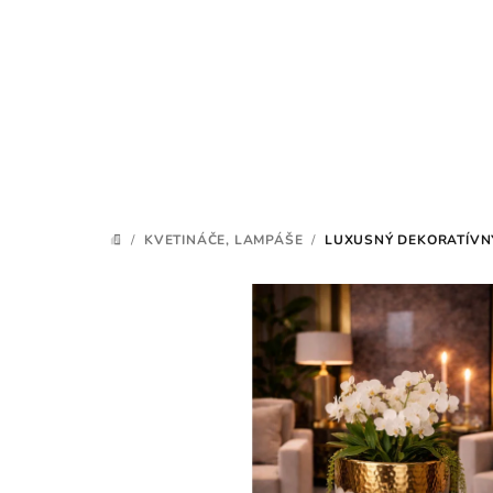
Prejsť
na
obsah
/
KVETINÁČE, LAMPÁŠE
/
LUXUSNÝ DEKORATÍVN
DOMOV