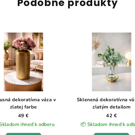
Podobné produkty
usná dekoratívna váza v
Sklenená dekoratívna vá
zlatej farbe
zlatým detailom
49 €
42 €
Skladom ihneď k odberu
📦 Skladom ihneď k od