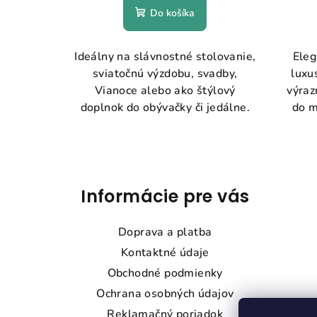
Do košíka
Ideálny na slávnostné stolovanie,
Eleg
sviatočnú výzdobu, svadby,
luxu
Vianoce alebo ako štýlový
výra
doplnok do obývačky či jedálne.
do m
Z
á
Informácie pre vás
p
Doprava a platba
ä
Kontaktné údaje
t
Obchodné podmienky
Ochrana osobných údajov
i
Reklamačný poriadok