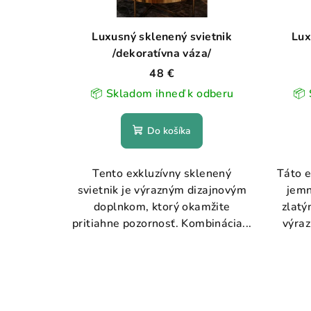
Luxusný sklenený svietnik
Lux
/dekoratívna váza/
48 €
📦 Skladom ihneď k odberu
📦 
Do košíka
Tento exkluzívny sklenený
Táto e
svietnik je výrazným dizajnovým
jemn
doplnkom, ktorý okamžite
zlatý
pritiahne pozornosť. Kombinácia...
výraz