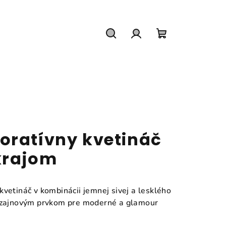
Hľadať
Prihlásenie
Nákupný
košík
oratívny kvetináč
krajom
vetináč v kombinácii jemnej sivej a lesklého
dizajnovým prvkom pre moderné a glamour