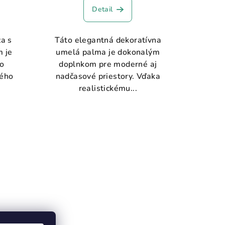
Detail
a s
Táto elegantná dekoratívna
 je
umelá palma je dokonalým
o
doplnkom pre moderné aj
vého
nadčasové priestory. Vďaka
realistickému...