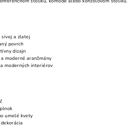
konferenčnom stolíku, komode alebo konzolovom stolíku.
ivej a zlatej
ný povrch
ívny dizajn
 a moderné aranžmány
 moderných interiérov
č
plnok
o umelé kvety
 dekorácia