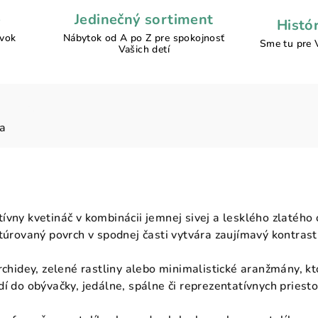
e
Jedinečný sortiment
Histó
ávok
Nábytok od A po Z pre spokojnosť
Sme tu pre 
Vašich detí
ia
ívny kvetináč v kombinácii jemnej sivej a lesklého zlatéh
xtúrovaný povrch v spodnej časti vytvára zaujímavý kontra
rchidey, zelené rastliny alebo minimalistické aranžmány, k
í do obývačky, jedálne, spálne či reprezentatívnych priesto