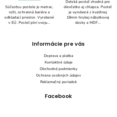
Detská posteľ vhodná pre
Súčasťou postele je matrac,
dievčatko aj chlapca. Posteľ
rošt, ochranná bariéra a
je vyrobená z kvalitnej
odkladací priestor. Vyrobené
18mm hrubej nábytkovej
v EÚ. Posteľ plní svoju...
dosky a MDF...
Z
Informácie pre vás
á
p
Doprava a platba
ä
Kontaktné údaje
t
Obchodné podmienky
i
Ochrana osobných údajov
e
Reklamačný poriadok
Facebook