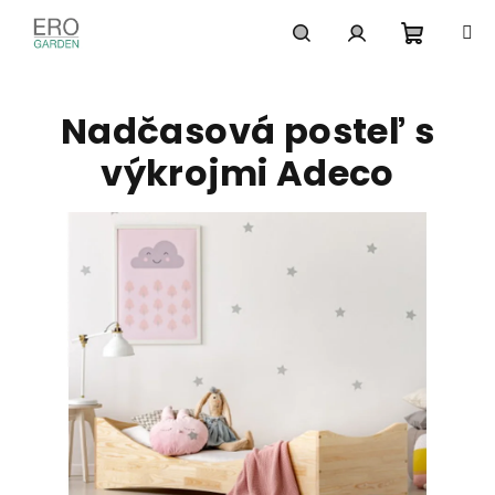
Prejsť
na
obsah
Nákupn
Hľadať
Prihlásenie
Nadčasová posteľ s
košík
výkrojmi Adeco