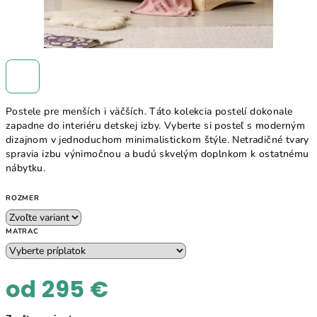
Postele pre menších i väčších. Táto kolekcia postelí dokonale
zapadne do interiéru detskej izby. Vyberte si posteľ s moderným
dizajnom v jednoduchom minimalistickom štýle. Netradičné tvary
spravia izbu výnimočnou a budú skvelým doplnkom k ostatnému
nábytku.
ROZMER
MATRAC
od
295 €
Jednotková