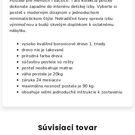
Postele pre menších i väčších. Táto kolekcia postelí
dokonale zapadne do interiéru detskej izby. Vyberte si
posteľ s moderným dizajnom v jednoduchom
minimalistickom štýle. Netradičné tvary spravia izbu
výnimočnou a budú skvelým doplnkom k ostatnému
nábytku.
vysoko kvalitné borovicové drevo 1. triedy
drevo nie je lakované
prírodná farba dreva
súčasťou postele sú rošty
posteľ neobsahuje matrac
váha postele je 20kg
záruka 24 mesiacov
maximálna nosnosť postele je 90 kg
obsahuje veľmi jednoduché inštrukcie k zostaveniu
Súvisiaci tovar