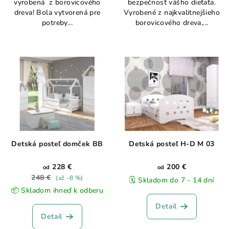
vyrobená z borovicového
bezpečnosť vášho dieťaťa.
dreva! Bola vytvorená pre
Vyrobené z najkvalitnejšieho
potreby...
borovicového dreva,...
Detská posteľ domček BB
Detská posteľ H-D M 03
228 €
200 €
od
od
248 €
(až –8 %)
🗓️ Skladom do 7 - 14 dní
📦 Skladom ihneď k odberu
Detail
Detail