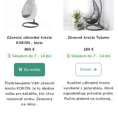
Závesné záhradné kreslo
Závesné kreslo Tulume
KOKON - biele
865 €
180 €
🗓️ Skladom do 7 - 14 dní
🗓️ Skladom do 7 - 14 dní
Detail
Do košíka
Kvalitné záhradné kreslo
Predstavujeme Vám závesné
vyrobené z polyratanu, ktoré
kreslo KOKON. Je to ideálna
napodobňuje prírodné prútie.
voľba pre každého, kto chce
Ručne pletená na oceľovej...
relaxovať vonku. Zavesený
na ráme...