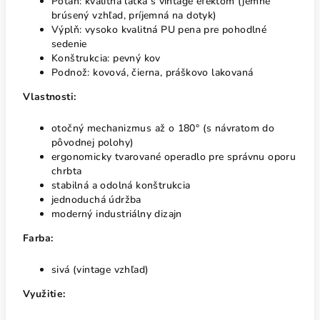
Poťah: kvalitná látka s vintage efektom (jemne
brúsený vzhľad, príjemná na dotyk)
Výplň: vysoko kvalitná PU pena pre pohodlné
sedenie
Konštrukcia: pevný kov
Podnož: kovová, čierna, práškovo lakovaná
Vlastnosti:
otočný mechanizmus až o 180° (s návratom do
pôvodnej polohy)
ergonomicky tvarované operadlo pre správnu oporu
chrbta
stabilná a odolná konštrukcia
jednoduchá údržba
moderný industriálny dizajn
Farba:
sivá (vintage vzhľad)
Využitie: