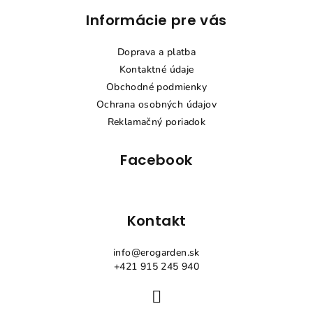
Z
Informácie pre vás
á
p
Doprava a platba
ä
Kontaktné údaje
t
Obchodné podmienky
i
Ochrana osobných údajov
e
Reklamačný poriadok
Facebook
Kontakt
info
@
erogarden.sk
+421 915 245 940