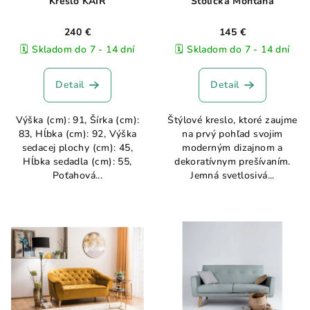
Kreslo KAIR
Stolička Montana
240 €
145 €
🗓️ Skladom do 7 - 14 dní
🗓️ Skladom do 7 - 14 dní
Detail
Detail
Výška (cm): 91, Šírka (cm):
Štýlové kreslo, ktoré zaujme
83, Hĺbka (cm): 92, Výška
na prvý pohľad svojim
sedacej plochy (cm): 45,
moderným dizajnom a
Hĺbka sedadla (cm): 55,
dekoratívnym prešívaním.
Poťahová...
Jemná svetlosivá...