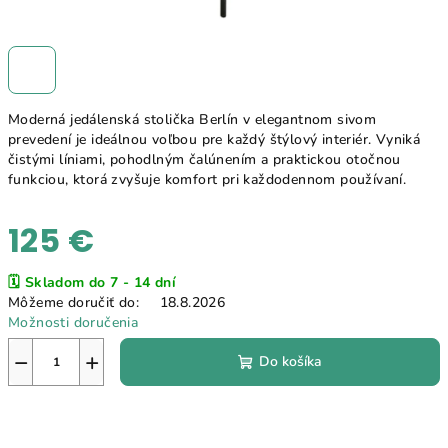
Moderná jedálenská stolička Berlín v elegantnom sivom
prevedení je ideálnou voľbou pre každý štýlový interiér. Vyniká
čistými líniami, pohodlným čalúnením a praktickou otočnou
funkciou, ktorá zvyšuje komfort pri každodennom používaní.
125 €
Jednotková
🗓️ Skladom do 7 - 14 dní
cena:
Môžeme doručiť do:
18.8.2026
Možnosti doručenia
−
+
Do košíka