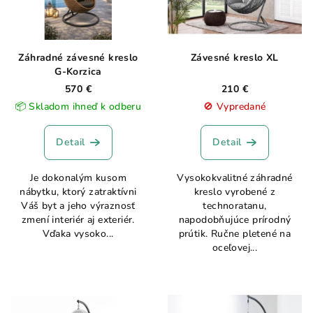
Záhradné závesné kreslo
Závesné kreslo XL
G-Korzica
570 €
210 €
📦 Skladom ihneď k odberu
🚫 Vypredané
Detail
Detail
Je dokonalým kusom
Vysokokvalitné záhradné
nábytku, ktorý zatraktívni
kreslo vyrobené z
Váš byt a jeho výraznosť
technoratanu,
zmení interiér aj exteriér.
napodobňujúce prírodný
Vďaka vysoko...
prútik. Ručne pletené na
oceľovej...