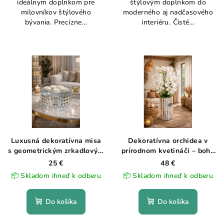
ideálnym doplnkom pre
štýlovým doplnkom do
milovníkov štýlového
moderného aj nadčasového
bývania. Precízne...
interiéru. Čisté...
Luxusná dekoratívna misa
Dekoratívna orchidea v
s geometrickým zrkadlovým
prírodnom kvetináči – boho
dizajnom
štýl
25 €
48 €
📦 Skladom ihneď k odberu
📦 Skladom ihneď k odberu
Do košíka
Do košíka