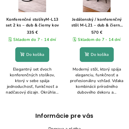
Konferenčné stolíkyM-L13
Jedálenský / konferenčný
set 2 ks – dub & čierny kov
stôl M-L21 – dub & čierne
kovové nohy
335 €
570 €
🗓️ Skladom do 7 - 14 dní
🗓️ Skladom do 7 - 14 dní
Do košíka
Do košíka
Elegantný set dvoch
Moderný stôl, ktorý spája
konferenčných stolíkov,
eleganciu, funkčnosť a
ktorý v sebe spája
profesionálny vzhľad. Vďaka
jednoduchosť, funkčnosť a
kombinácii prírodného
nadčasový dizajn. Okrúhle...
dubového dekoru a...
Z
Informácie pre vás
á
p
Doprava a platba