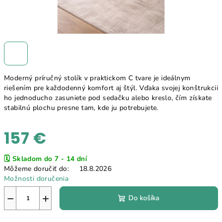
Moderný príručný stolík v praktickom C tvare je ideálnym
riešením pre každodenný komfort aj štýl. Vďaka svojej konštrukcii
ho jednoducho zasuniete pod sedačku alebo kreslo, čím získate
stabilnú plochu presne tam, kde ju potrebujete.
157 €
Jednotková
🗓️ Skladom do 7 - 14 dní
cena:
Môžeme doručiť do:
18.8.2026
Možnosti doručenia
−
+
Do košíka