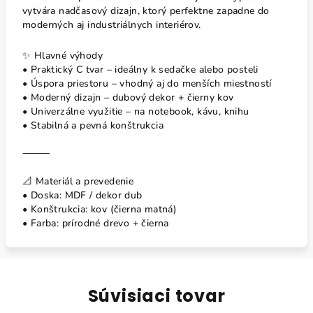
vytvára nadčasový dizajn, ktorý perfektne zapadne do
moderných aj industriálnych interiérov.
✨ Hlavné výhody
•
Praktický C tvar – ideálny k sedačke alebo posteli
•
Úspora priestoru – vhodný aj do menších miestností
•
Moderný dizajn – dubový dekor + čierny kov
•
Univerzálne využitie – na notebook, kávu, knihu
•
Stabilná a pevná konštrukcia
⸻
📐 Materiál a prevedenie
•
Doska: MDF / dekor dub
•
Konštrukcia: kov (čierna matná)
•
Farba: prírodné drevo + čierna
Súvisiaci tovar