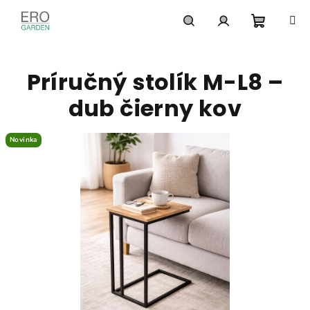
Prejsť
na
obsah
Nákupn
Hľadať
Prihlásenie
Príručný stolík M-L8 –
košík
dub čierny kov
Novinka