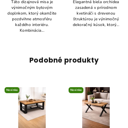
Táto dizajnová misa je
Elegantná biela orchidea
výnimočným bytovým
zasadená v prírodnom
doplnkom, ktorý okamžite
kvetináči s drevenou
pozdvihne atmosféru
štruktúrou je výnimočný
každého interiéru.
dekoračný kúsok, ktorý...
Kombinácia...
Podobné produkty
Novinka
Novinka