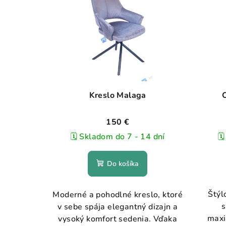
Kreslo Malaga
O
150 €
🗓️ Skladom do 7 - 14 dní
🗓
Do košíka
Štýl
Moderné a pohodlné kreslo, ktoré
s
v sebe spája elegantný dizajn a
maxi
vysoký komfort sedenia. Vďaka