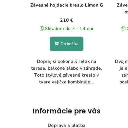
Závesné hojdacie kreslo Limon G
Záve
o
210 €
🗓️ Skladom do 7 - 14 dní
📦 
Do košíka
Dopraj si dokonalý relax na
Dvojm
terase, balkóne alebo v záhrade.
je 
Toto štýlové závesné kreslo v
zá
tvare vajíčka kombinuje...
pos
Z
á
Informácie pre vás
p
Doprava a platba