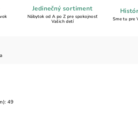
e
Jedinečný sortiment
Histó
ávok
Nábytok od A po Z pre spokojnosť
Sme tu pre 
Vašich detí
ia
m): 49