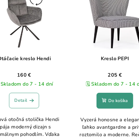
táčacie kreslo Hendi
Kreslo PEPI
160 €
205 €
️ Skladom do 7 - 14 dní
🗓️ Skladom do 7 - 14 
Detail
Do košíka
ová otočná stolička Hendi
Vyzerá honosne a elega
pája moderný dizajn s
ľahko avantgardne a pr
málnym pohodlím. Vďaka
roztomilo a moderne. Reč