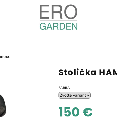
MBURG
Stolička H
FARBA
150 €