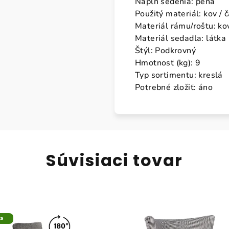
Náplň sedenia: pena
Použitý materiál: kov / 
Materiál rámu/roštu: ko
Materiál sedadla: látka
Štýl: Podkrovný
Hmotnosť (kg): 9
Typ sortimentu: kreslá
Potrebné zložiť: áno
Súvisiaci tovar
ka