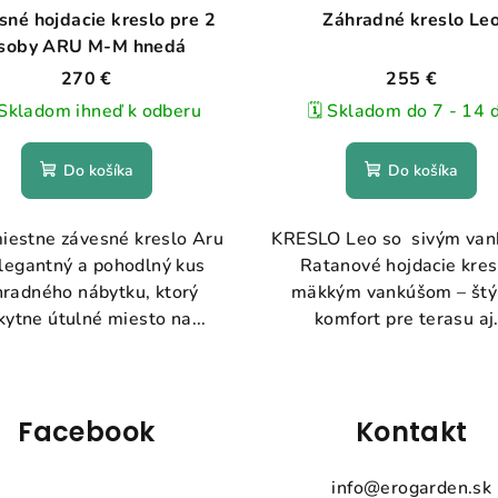
sné hojdacie kreslo pre 2
Záhradné kreslo Le
soby ARU M-M hnedá
270 €
255 €
Skladom ihneď k odberu
🗓️ Skladom do 7 - 14 
Do košíka
Do košíka
iestne závesné kreslo Aru
KRESLO Leo so sivým va
elegantný a pohodlný kus
Ratanové hojdacie kres
hradného nábytku, ktorý
mäkkým vankúšom – štý
kytne útulné miesto na...
komfort pre terasu aj.
Facebook
Kontakt
info
@
erogarden.sk