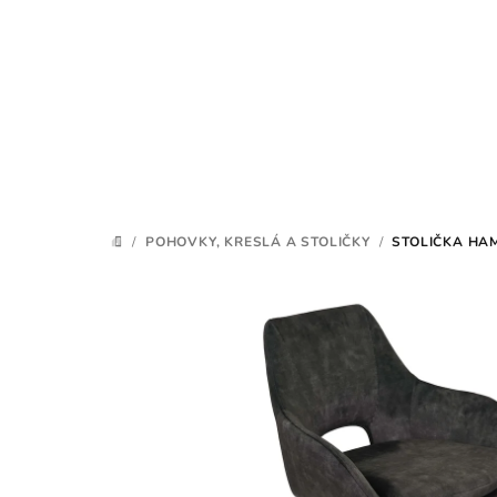
Prejsť
na
obsah
/
POHOVKY, KRESLÁ A STOLIČKY
/
STOLIČKA HA
DOMOV