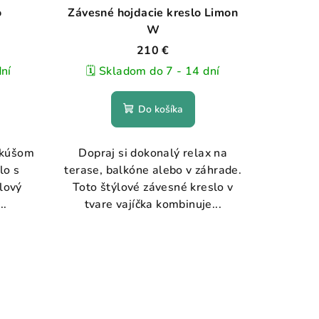
o
Závesné hojdacie kreslo Limon
W
210 €
dní
🗓️ Skladom do 7 - 14 dní
Do košíka
nkúšom
Dopraj si dokonalý relax na
lo s
terase, balkóne alebo v záhrade.
lový
Toto štýlové závesné kreslo v
..
tvare vajíčka kombinuje...