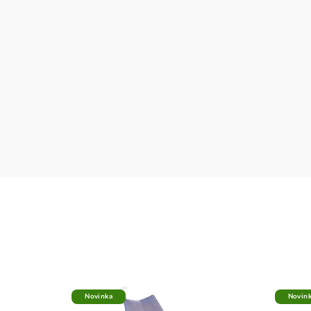
Novinka
Novin