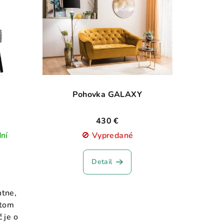
Pohovka GALAXY
430 €
dní
🚫 Vypredané
Detail
ntne,
itom
 je o