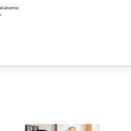
čalúnenie
v