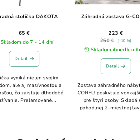
radná stolička DAKOTA
Záhradná zostava G-C
65 €
223 €
250 €
(–10 %)
️ Skladom do 7 - 14 dní
📦 Skladom ihneď k od
Detail
Detail
ička vyniká nielen svojím
dom, ale aj masívnosťou a
Zostava záhradného náby
sťou, čo zaisťuje dlhodobé
CORFU poskytuje vonkajší
žívanie. Prelamované...
pre štyri osoby. Skladá 
pohodlnej 2-miestnej lavi