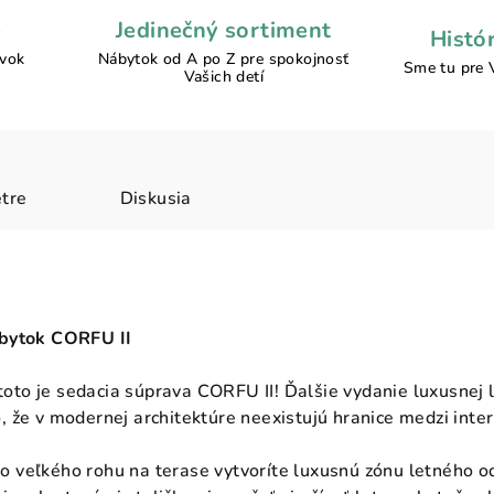
e
Jedinečný sortiment
Histó
ávok
Nábytok od A po Z pre spokojnosť
Sme tu pre 
Vašich detí
tre
Diskusia
ábytok CORFU II
 toto je sedacia súprava CORFU II! Ďalšie vydanie luxusnej l
 že v modernej architektúre neexistujú hranice medzi int
veľkého rohu na terase vytvoríte luxusnú zónu letného odpo