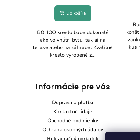
Do košíka
Ru
konšt
BOHOO kreslo bude dokonalé
vankú
ako vo vnútri bytu, tak aj na
kus 
terase alebo na záhrade. Kvalitné
kreslo vyrobené z...
Z
á
Informácie pre vás
p
Doprava a platba
ä
Kontaktné údaje
t
Obchodné podmienky
Ochrana osobných údajov
i
Reklamačný poriadok