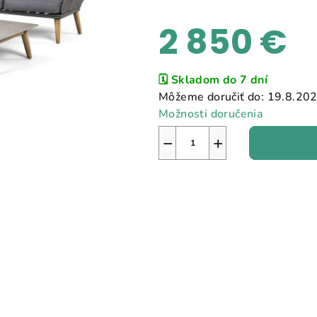
2 850 €
Jednotková
🗓️ Skladom do 7 dní
cena:
Môžeme doručiť do:
19.8.20
Možnosti doručenia
−
+