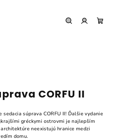
Hľadať
Prihlásenie
Nákupný
košík
prava CORFU II
 je sedacia súprava CORFU II! Ďalšie vydanie
ajkrajšími gréckymi ostrovmi je najlepším
architektúre neexistujú hranice medzi
tredím domu.