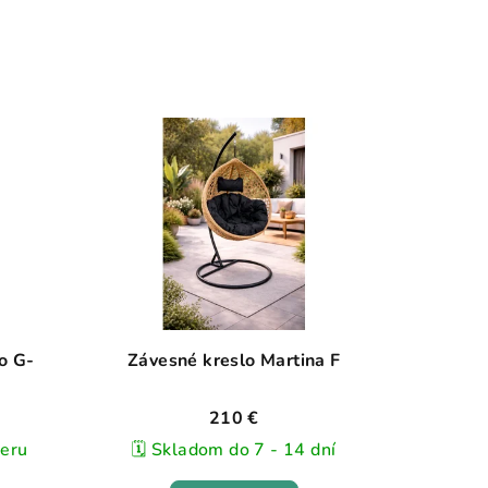
o G-
Závesné kreslo Martina F
210 €
beru
🗓️ Skladom do 7 - 14 dní