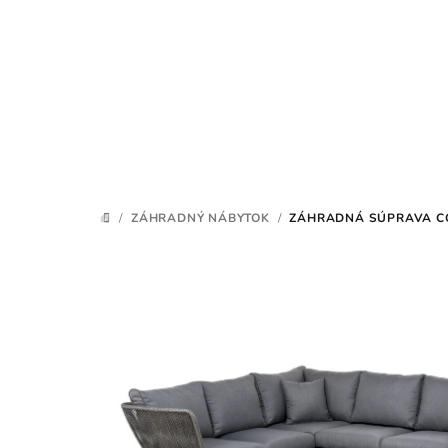
Prejsť
na
obsah
/
ZÁHRADNÝ NÁBYTOK
/
ZÁHRADNÁ SÚPRAVA CO
DOMOV