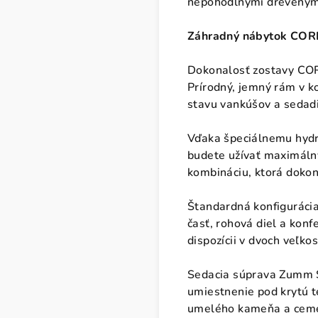
nepohodlnými drevenými a
Záhradný nábytok CORFU 
Dokonalosť zostavy CORF
Prírodný, jemný rám v k
stavu vankúšov a sedad
Vďaka špeciálnemu hydro
budete užívať maximálny
kombináciu, ktorá dokon
Štandardná konfigurácia
časť, rohová diel a konf
dispozícii v dvoch veľkos
Sedacia súprava Zumm S
umiestnenie pod krytú t
umelého kameňa a cement