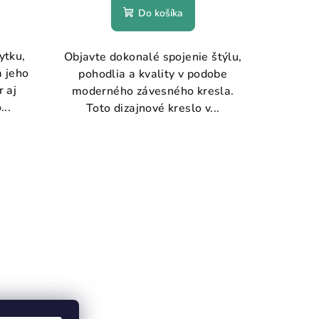
Do košíka
ytku,
Objavte dokonalé spojenie štýlu,
a jeho
pohodlia a kvality v podobe
r aj
moderného závesného kresla.
...
Toto dizajnové kreslo v...