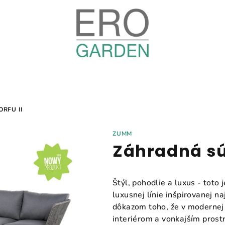
RFU II
ZUMM
Záhradná sú
Štýl, pohodlie a luxus - toto
luxusnej línie inšpirovanej n
dôkazom toho, že v modernej 
interiérom a vonkajším pros