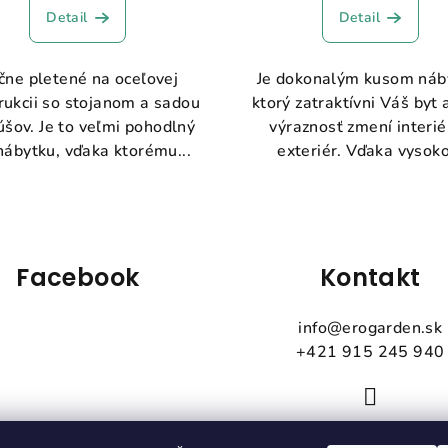
Detail
Detail
čne pletené na oceľovej
Je dokonalým kusom náb
rukcii so stojanom a sadou
ktorý zatraktívni Váš byt 
šov. Je to veľmi pohodlný
výraznosť zmení interié
nábytku, vďaka ktorému...
exteriér. Vďaka vysoko
Facebook
Kontakt
info
@
erogarden.sk
+421 915 245 940