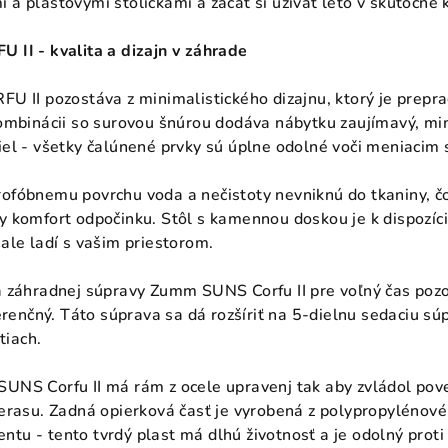
 plastovými stoličkami a začať si užívať leto v skutočne k
II - kvalita a dizajn v záhrade
U II pozostáva z minimalistického dizajnu, ktorý je prepra
ombinácii so surovou šnúrou dodáva nábytku zaujímavý, mi
iel - všetky čalúnené prvky sú úplne odolné voči meniaci
fóbnemu povrchu voda a nečistoty nevniknú do tkaniny, čo 
 komfort odpočinku. Stôl s kamennou doskou je k dispozíci
ale ladí s vašim priestorom.
 záhradnej súpravy Zumm SUNS Corfu II pre voľný čas pozos
erenčný. Táto súprava sa dá rozšíriť na 5-dielnu sedaciu s
tiach.
UNS Corfu II má rám z ocele upravenj tak aby zvládol pov
erasu. Zadná opierková časť je vyrobená z polypropylénové
u - tento tvrdý plast má dlhú životnosť a je odolný prot