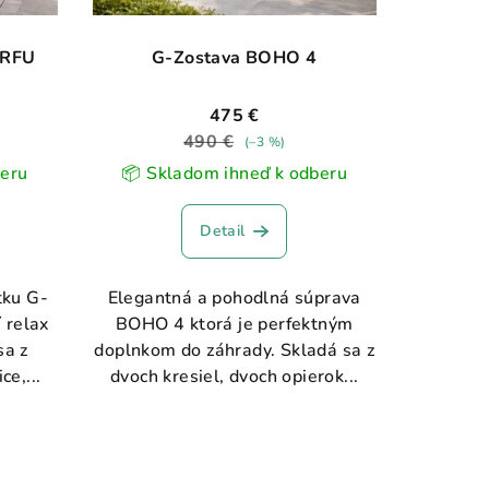
ORFU
G-Zostava BOHO 4
475 €
490 €
(–3 %)
beru
📦 Skladom ihneď k odberu
Detail
tku G-
Elegantná a pohodlná súprava
 relax
BOHO 4 ktorá je perfektným
sa z
doplnkom do záhrady. Skladá sa z
ce,...
dvoch kresiel, dvoch opierok...