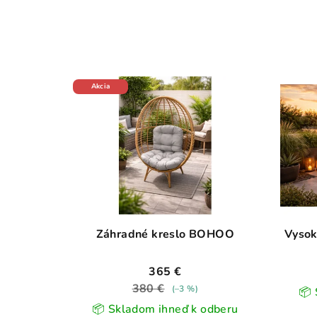
Akcia
Záhradné kreslo BOHOO
Vysok
365 €
380 €
(–3 %)
📦 
📦 Skladom ihneď k odberu