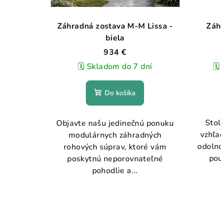
Záhradná zostava M-M Lissa -
Záh
biela
934 €
🗓️ Skladom do 7 dní
🗓
Do košíka
Stol
Objavte našu jedinečnú ponuku
vzhľa
modulárnych záhradných
odolno
rohových súprav, ktoré vám
pou
poskytnú neporovnateľné
pohodlie a...