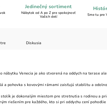
e
Jedinečný sortiment
Histó
ávok
Nábytok od A po Z pre spokojnosť
Sme tu pre 
Vašich detí
tre
Diskusia
 nábytku Venecia je ako stvorená na oddych na terase ale
á a pohovka s kovovými rámami zaisťujú stabilitu a odoln
stolík je dokonalým miestom pre stretnutia s rodinou a pri
ným riešením pre každého, kto si pri oddychu cení pohodlie 