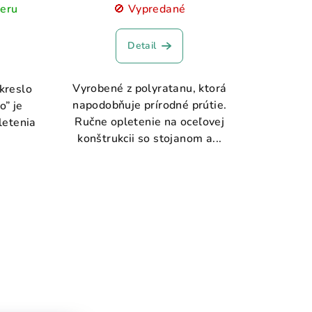
beru
🚫 Vypredané
Detail
Vyrobené z polyratanu, ktorá
kreslo
napodobňuje prírodné prútie.
o” je
Ručne opletenie na oceľovej
letenia
konštrukcii so stojanom a...