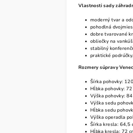
Vlastnosti sady záhrad
moderný tvar a odo
pohodlná dvojmies
dobre tvarované k
obliečky na vankúše
stabilný konferenčn
praktické podrúčky
Rozmery súpravy Venec
Šírka pohovky: 12
Hĺbka pohovky: 72
Výška pohovky: 84
Výška sedu pohovk
Hĺbka sedu pohovk
Výška operadla po
Šírka kresla: 64,5
Hĺbka kresla: 72 