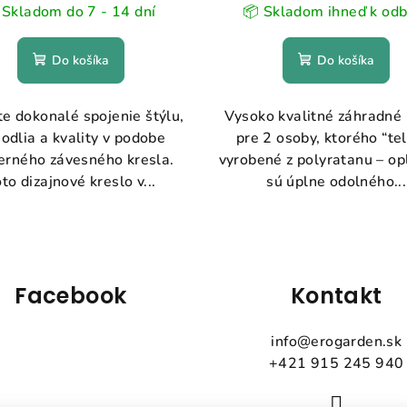
️ Skladom do 7 - 14 dní
📦 Skladom ihneď k od
Do košíka
Do košíka
e dokonalé spojenie štýlu,
Vysoko kvalitné záhradné 
odlia a kvality v podobe
pre 2 osoby, ktorého “tel
rného závesného kresla.
vyrobené z polyratanu – op
to dizajnové kreslo v...
sú úplne odolného...
Facebook
Kontakt
info
@
erogarden.sk
+421 915 245 940