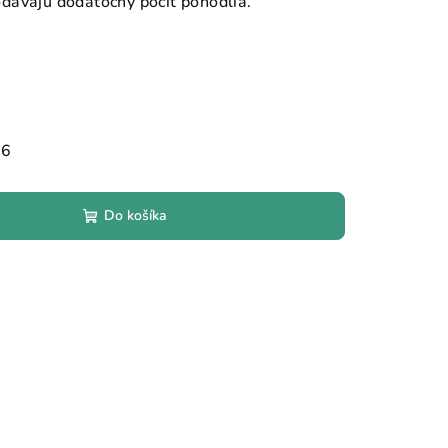
dávajú dodatočný pocit pohodlia.
26
Do košíka