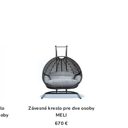
lo
Závesné kreslo pre dve osoby
soby
MELI
670 €