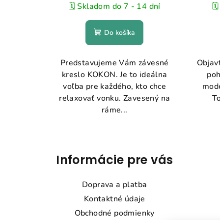
🗓️ Skladom do 7 - 14 dní
🗓
Do košíka
Predstavujeme Vám závesné
Objavt
kreslo KOKON. Je to ideálna
poh
voľba pre každého, kto chce
mode
relaxovať vonku. Zavesený na
To
ráme...
Z
á
Informácie pre vás
p
Doprava a platba
ä
Kontaktné údaje
t
Obchodné podmienky