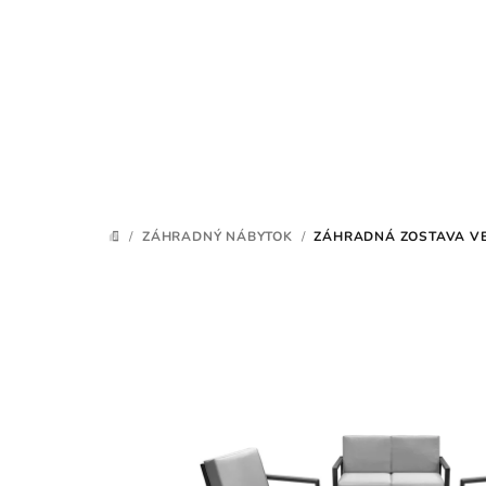
Prejsť
na
obsah
/
ZÁHRADNÝ NÁBYTOK
/
ZÁHRADNÁ ZOSTAVA VE
DOMOV