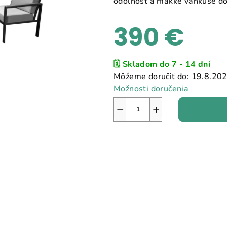
odolnosť a mäkké vankúše do
390 €
Jednotková
🗓️ Skladom do 7 - 14 dní
cena:
Môžeme doručiť do:
19.8.20
Možnosti doručenia
−
+