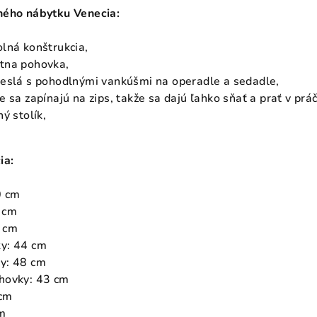
ného nábytku Venecia:
lná konštrukcia,
tna pohovka,
reslá s pohodlnými vankúšmi na operadle a sedadle,
 sa zapínajú na zips, takže sa dajú ľahko sňať a prať v prá
ý stolík,
.
ia:
0 cm
 cm
 cm
y: 44 cm
y: 48 cm
hovky: 43 cm
 cm
cm