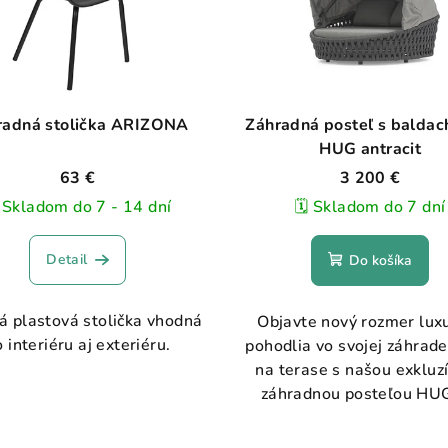
radná stolička ARIZONA
Záhradná posteľ s balda
HUG antracit
63 €
3 200 €
️ Skladom do 7 - 14 dní
🗓️ Skladom do 7 dní
Detail
Do košíka
á plastová stolička vhodná
Objavte nový rozmer lux
 interiéru aj exteriéru.
pohodlia vo svojej záhrad
na terase s našou exkluz
záhradnou posteľou HUG 