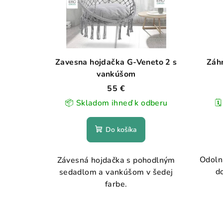
Zavesna hojdačka G-Veneto 2 s
Záh
vankúšom
55 €
📦 Skladom ihneď k odberu
🗓
Do košíka
Odoln
Závesná hojdačka s pohodlným
do
sedadlom a vankúšom v šedej
farbe.