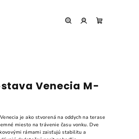
Hľadať
Prihlásenie
Nákupný
košík
stava Venecia M-
Venecia je ako stvorená na oddych na terase
íjemné miesto na trávenie času vonku. Dve
kovovými rámami zaisťujú stabilitu a