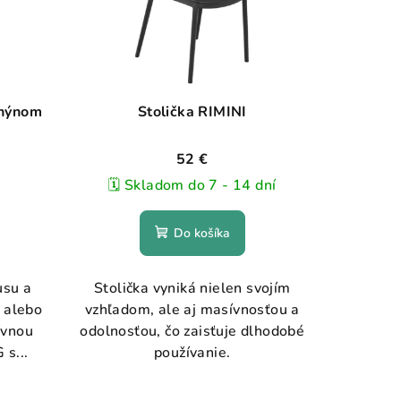
chýnom
Stolička RIMINI
52 €
🗓️ Skladom do 7 - 14 dní
Do košíka
usu a
Stolička vyniká nielen svojím
e alebo
vzhľadom, ale aj masívnosťou a
ívnou
odolnosťou, čo zaisťuje dlhodobé
s...
používanie.