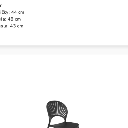
cm
ičky: 44 cm
sla: 48 cm
esla: 43 cm