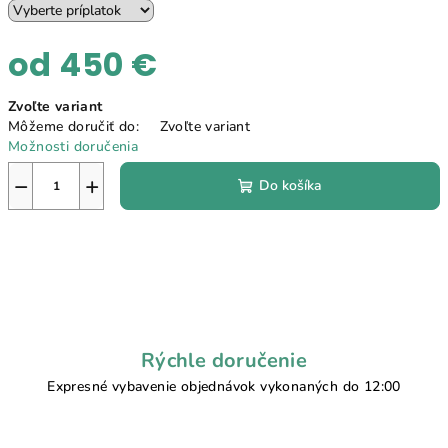
od
450 €
Jednotková
Zvoľte variant
cena:
Môžeme doručiť do:
Zvoľte variant
Možnosti doručenia
−
+
Do košíka
Rýchle doručenie
Expresné vybavenie objednávok vykonaných do 12:00