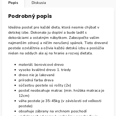
Popis
Diskusia
Podrobný popis
Ideálna posteľ pre každé dieťa, ktorá nesmie chýbať v
detskej izbe. Dokonale ju doplní a bude ladiť s
dekoráciami a ostatným nábytkom. Zabezpečte vašim
najmenším zdravý a ničím nerušený spánok. Tieto drevené
postele ozvláštnia a oživia každú detskú izbu a poslúžia
nielen na oddych ale aj na hranie a rozvoj dieťaťa.
materiál: borovicové drevo
vysoko kvalitné drevo 1. triedy
drevo nie je lakované
prírodná farba dreva
súčasťou postele sú rošty (2x)
posteľ neobsahuje matrac (min. hrúbka matraca je
12cm)
váha postele je 35-45kg (v závislosti od veľkosti
postele)
obsahuje zábrany na vrchnom poschodí