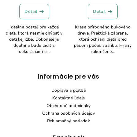
Detail
Detail
Ideálna posteľ pre každé
Krása prírodného bukového
dieťa, ktorá nesmie chýbať v
dreva. Praktická zábrana,
detskej izbe. Dokonale ju
ktorá ochráni dieťa pred
doplní a bude ladiť s
pádom počas spánku. Hrany
dekoráciami a...
zakončené...
Z
Informácie pre vás
á
p
Doprava a platba
ä
Kontaktné údaje
t
Obchodné podmienky
i
Ochrana osobných údajov
e
Reklamačný poriadok