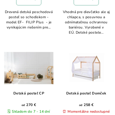
Drevená detská poschodová
Vhodná pre dievčatko ale aj
posteľ so schodiskom -
chlapca, s posuvnou a
model EF- FILIP Plus - je
odnímateľnou ochrannou
vynikajúcim riešením pre...
bariérou. Vyrobené v
EÚ. Detské postele...
Detská posteľ CP
Detská posteľ Domček
270 €
258 €
od
od
🗓️ Skladom do 7 - 14 dní
⏰ Momentálne nedostupné