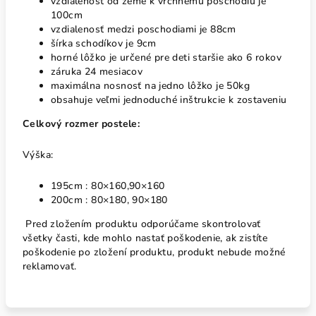
vzdialenosť od zeme k vrchnému poschodiu je
100cm
vzdialenosť medzi poschodiami je 88cm
šírka schodíkov je 9cm
horné lôžko je určené pre deti staršie ako 6 rokov
záruka 24 mesiacov
maximálna nosnosť na jedno lôžko je 50kg
obsahuje veľmi jednoduché inštrukcie k zostaveniu
Celkový rozmer postele:
Výška:
195cm : 80×160,90×160
200cm : 80×180, 90×180
Pred zložením produktu odporúčame skontrolovať
všetky časti, kde mohlo nastať poškodenie, ak zistíte
poškodenie po zložení produktu, produkt nebude možné
reklamovať.