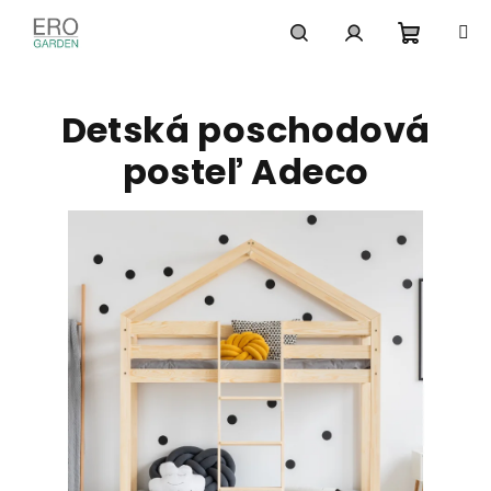
Prejsť
na
obsah
Nákupn
Hľadať
Prihlásenie
Detská poschodová
košík
posteľ Adeco