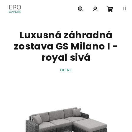
Prejsť
na
obsah
Nákupn
Hľadať
Prihlásenie
Luxusná záhradná
košík
zostava GS Milano I -
royal sivá
OLTRE