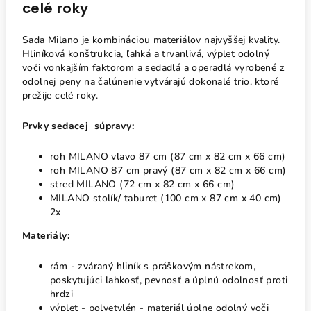
celé roky
Sada Milano je kombináciou materiálov najvyššej kvality.
Hliníková konštrukcia, ľahká a trvanlivá, výplet odolný
voči vonkajším faktorom a sedadlá a operadlá vyrobené z
odolnej peny na čalúnenie vytvárajú dokonalé trio, ktoré
prežije celé roky.
Prvky sedacej súpravy:
roh MILANO vľavo 87 cm (87 cm x 82 cm x 66 cm)
roh MILANO 87 cm pravý (87 cm x 82 cm x 66 cm)
stred MILANO (72 cm x 82 cm x 66 cm)
MILANO stolík/ taburet (100 cm x 87 cm x 40 cm)
2x
Materiály:
rám - zváraný hliník s práškovým nástrekom,
poskytujúci ľahkosť, pevnosť a úplnú odolnosť proti
hrdzi
výplet - polyetylén - materiál úplne odolný voči