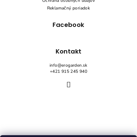
i
Ochrana osobných údajov
e
Reklamačný poriadok
Facebook
Kontakt
info
@
erogarden.sk
+421 915 245 940