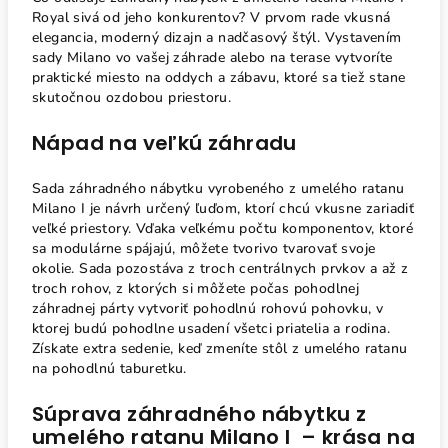
Royal sivá od jeho konkurentov? V prvom rade vkusná
elegancia, moderný dizajn a nadčasový štýl. Vystavením
sady Milano vo vašej záhrade alebo na terase vytvoríte
praktické miesto na oddych a zábavu, ktoré sa tiež stane
skutočnou ozdobou priestoru.
Nápad na veľkú záhradu
Sada záhradného nábytku vyrobeného z umelého ratanu
Milano I je návrh určený ľuďom, ktorí chcú vkusne zariadiť
veľké priestory. Vďaka veľkému počtu komponentov, ktoré
sa modulárne spájajú, môžete tvorivo tvarovať svoje
okolie. Sada pozostáva z troch centrálnych prvkov a až z
troch rohov, z ktorých si môžete počas pohodlnej
záhradnej párty vytvoriť pohodlnú rohovú pohovku, v
ktorej budú pohodlne usadení všetci priatelia a rodina.
Získate extra sedenie, keď zmeníte stôl z umelého ratanu
na pohodlnú taburetku.
Súprava záhradného nábytku z
umelého ratanu Milano I – krása na