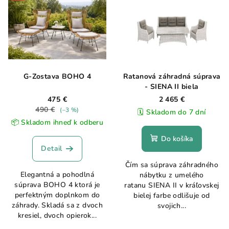
G-Zostava BOHO 4
Ratanová záhradná súprava
- SIENA II biela
475 €
2 465 €
490 €
(–3 %)
🗓️ Skladom do 7 dní
📦 Skladom ihneď k odberu
Do košíka
Detail
Čím sa súprava záhradného
Elegantná a pohodlná
nábytku z umelého
súprava BOHO 4 ktorá je
ratanu SIENA II v kráľovskej
perfektným doplnkom do
bielej farbe odlišuje od
záhrady. Skladá sa z dvoch
svojich...
kresiel, dvoch opierok...