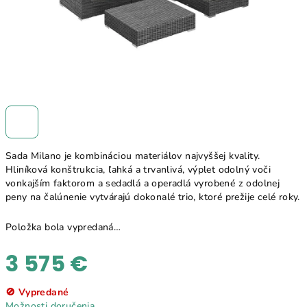
Sada Milano je kombináciou materiálov najvyššej kvality.
Hliníková konštrukcia, ľahká a trvanlivá, výplet odolný voči
vonkajším faktorom a sedadlá a operadlá vyrobené z odolnej
peny na čalúnenie vytvárajú dokonalé trio, ktoré prežije celé roky.
Položka bola vypredaná…
3 575 €
Jednotková
🚫 Vypredané
cena:
Možnosti doručenia