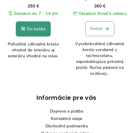
250 €
260 €
🗓️ Skladom do 7 - 14 dní
📦 Skladom ihneď k odberu
Detail
Do košíka
Vysokokvalitné záhradné
Pohodlné záhradné kreslo
kreslo vyrobené z
vhodné do interiéru aj
technoratanu,
exteriéru vhodné na relax.
napodobňujúce prírodný
prútik. Ručne pletené na
oceľovej...
Z
Informácie pre vás
á
p
Doprava a platba
ä
Kontaktné údaje
t
Obchodné podmienky