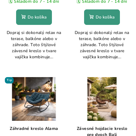
🗓️ Skladom do 7 - 14 dní
🗓️ Skladom do 7 - 14 dní
Do košíka
Do košíka
Dopraj si dokonalý relax na
Dopraj si dokonalý relax na
terase, balkóne alebo v
terase, balkóne alebo v
záhrade. Toto štýlové
záhrade. Toto štýlové
závesné kreslo v tvare
závesné kreslo v tvare
vajíčka kombinuje...
vajíčka kombinuje...
Tip
Záhradné kreslo Alama
Závesné hojdacie kreslo
pre dvoch Bali