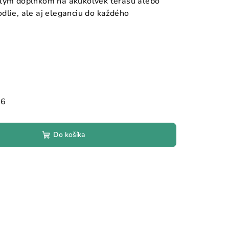
alým doplnkom na akúkoľvek terasu alebo
dlie, ale aj eleganciu do každého
26
Do košíka