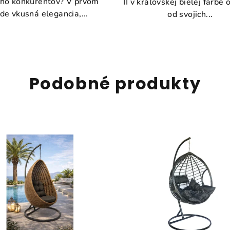
eho konkurentov? V prvom
II v kráľovskej bielej farbe 
de vkusná elegancia,...
od svojich...
Podobné produkty