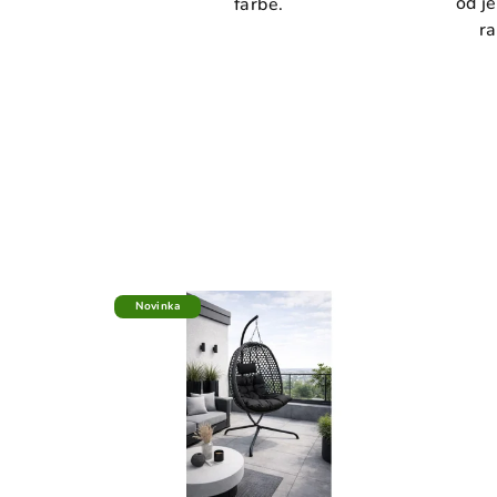
od j
farbe.
ra
Novinka