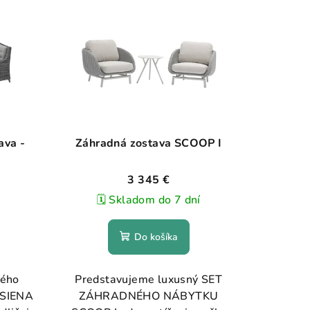
ava -
Záhradná zostava SCOOP I
3 345 €
🗓️ Skladom do 7 dní
Do košíka
ného
Predstavujeme luxusný SET
 SIENA
ZÁHRADNÉHO NÁBYTKU