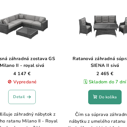
sná záhradná zostava GS
Ratanová záhradná súpr
Milano II - royal sivá
SIENA II sivá
4 147 €
2 465 €
🚫 Vypredané
🗓️ Skladom do 7 dní
Detail
Do košíka
lišuje záhradný nábytok z
Čím sa súprava záhrad
o ratanu Milano II - Royal
nábytku z umelého ratanu