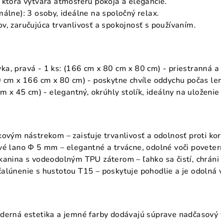
 ktorá vytvára atmosféru pokoja a elegancie.
málne): 3 osoby, ideálne na spoločný relax.
v, zaručujúca trvanlivosť a spokojnosť s používaním.
a, pravá - 1 ks: (166 cm x 80 cm x 80 cm) - priestranná a 
0 cm x 166 cm x 80 cm) - poskytne chvíle oddychu počas le
cm x 45 cm) - elegantný, okrúhly stolík, ideálny na uloženie
kovým nástrekom – zaisťuje trvanlivosť a odolnosť proti koró
ové lano Φ 5 mm – elegantné a trvácne, odolné voči povet
kanina s vodeodolným TPU záterom – ľahko sa čistí, chráni
alúnenie s hustotou T15 – poskytuje pohodlie a je odolná v
derná estetika a jemné farby dodávajú súprave nadčasový v