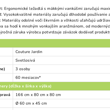
rt: Ergonomické ležadlá s mäkkými vankúšmi zaručujú maxi
: Vysokokvalitné materiály zaručujú dlhodobé používanie a
 Materiály odolné voči škvrnám a vlhkosti uľahčujú udržiav
va sa hodí k mnohým vonkajším aranžmánom, od moderných 
ojročná záruka výrobcu potvrdzuje záväzok dodávať produkty
Couture Jardin
Svetlosivá
ne)
3 osoby
60 mesiacov*
ery (dĺžka x šírka x výška)
pravá
166 cm x 80 cm x 80 cm
Ø 60 cm x 45 cm