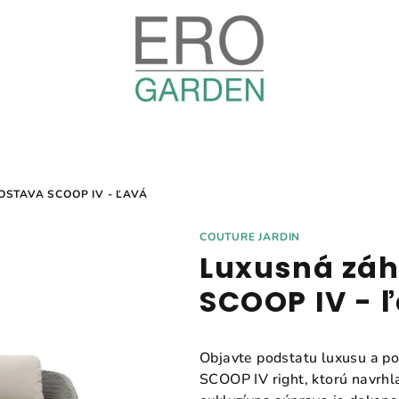
STAVA SCOOP IV - ĽAVÁ
COUTURE JARDIN
Luxusná záh
SCOOP IV - 
Objavte podstatu luxusu a p
SCOOP IV right, ktorú navrhl