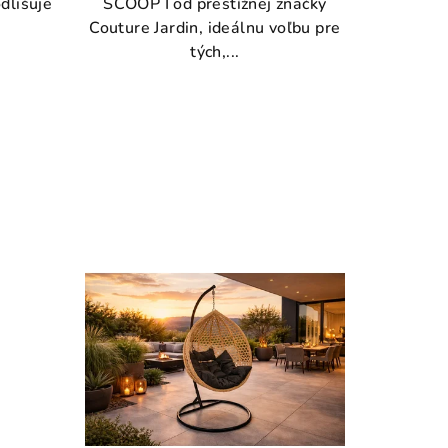
odlišuje
SCOOP I od prestížnej značky
Couture Jardin, ideálnu voľbu pre
tých,...