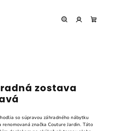
Hľadať
Prihlásenie
Nákupný
košík
radná zostava
ľavá
ohodlia so súpravou záhradného nábytku
a renomovaná značka Couture Jardin. Táto