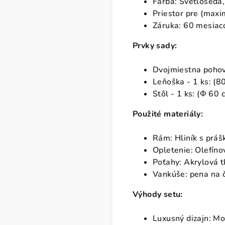
Farba: Svetlošedá,
Priestor pre (maxi
Záruka: 60 mesiaco
Prvky sady:
Dvojmiestna pohovk
Leňoška - 1 ks: (8
Stôl - 1 ks: (Φ 60 
Použité materiály:
Rám: Hliník s práš
Opletenie: Olefín
Poťahy: Akrylová t
Vankúše: pena na č
Výhody setu:
Luxusný dizajn: Mo