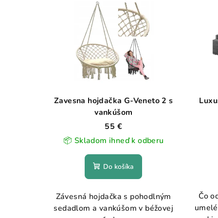
Zavesna hojdačka G-Veneto 2 s
Luxu
vankúšom
55 €
📦 Skladom ihneď k odberu
Do košíka
Čo od
Závesná hojdačka s pohodlným
umeléh
sedadlom a vankúšom v béžovej