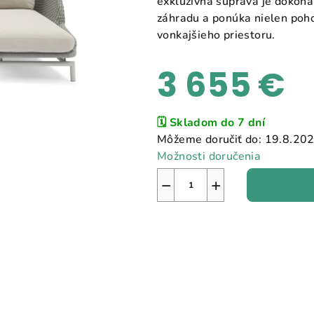
exkluzívna súprava je dokon
záhradu a ponúka nielen poho
vonkajšieho priestoru.
3 655 €
Jednotková
🗓️ Skladom do 7 dní
cena:
Môžeme doručiť do:
19.8.20
Možnosti doručenia
−
+