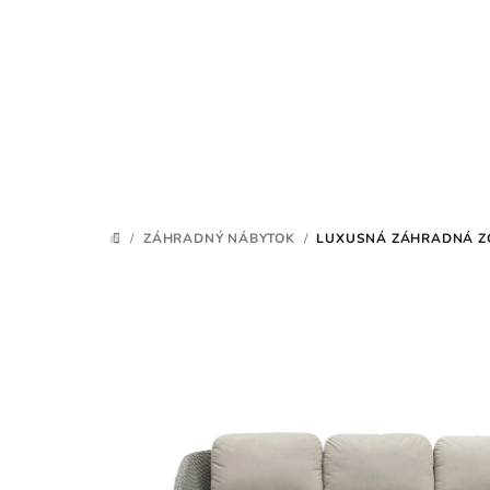
Prejsť
na
obsah
/
ZÁHRADNÝ NÁBYTOK
/
LUXUSNÁ ZÁHRADNÁ ZO
DOMOV