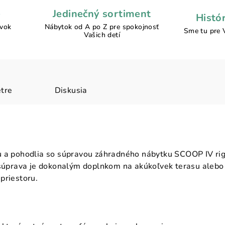
e
Jedinečný sortiment
Histó
ávok
Nábytok od A po Z pre spokojnosť
Sme tu pre 
Vašich detí
tre
Diskusia
u a pohodlia so súpravou záhradného nábytku SCOOP IV rig
 súprava je dokonalým doplnkom na akúkoľvek terasu alebo 
priestoru.