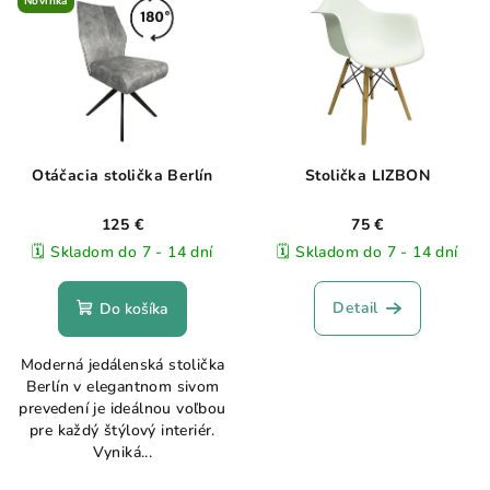
Novinka
Otáčacia stolička Berlín
Stolička LIZBON
125 €
75 €
🗓️ Skladom do 7 - 14 dní
🗓️ Skladom do 7 - 14 dní
Detail
Do košíka
Moderná jedálenská stolička
Berlín v elegantnom sivom
prevedení je ideálnou voľbou
pre každý štýlový interiér.
Vyniká...