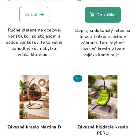
Detail
Do košíka
Ručne pletené na oceľovej
Dopraj si dokonalý relax na
konštrukcii so stojanom a
terase, balkóne alebo v
sadou vankúšov. Je to veľmi
záhrade. Toto štýlové
pohodlný kus nábytku,
závesné kreslo v tvare
vďaka ktorému...
vajíčka kombinuje...
Tip
Závesné kreslo Martina D
Závesné hojdacie kreslo
PERU