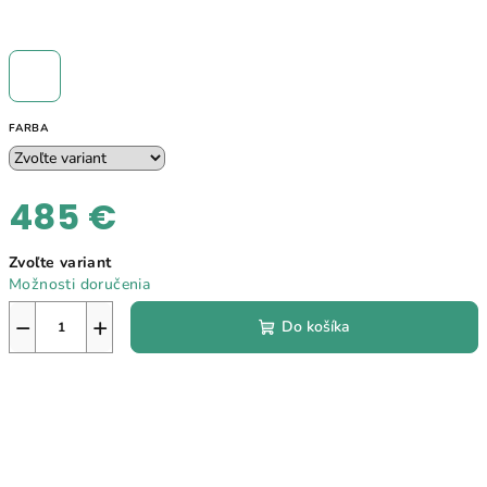
FARBA
485 €
Jednotková
Zvoľte variant
cena:
Možnosti doručenia
−
+
Do košíka