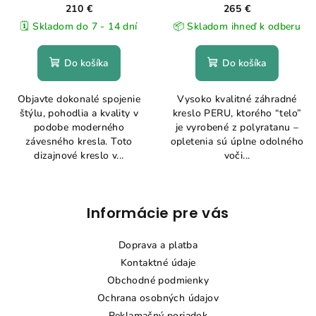
210 €
265 €
🗓️ Skladom do 7 - 14 dní
📦 Skladom ihneď k odberu
Do košíka
Do košíka
Objavte dokonalé spojenie
Vysoko kvalitné záhradné
štýlu, pohodlia a kvality v
kreslo PERU, ktorého “telo”
podobe moderného
je vyrobené z polyratanu –
závesného kresla. Toto
opletenia sú úplne odolného
dizajnové kreslo v...
voči...
Z
Informácie pre vás
á
p
Doprava a platba
ä
Kontaktné údaje
t
Obchodné podmienky
i
Ochrana osobných údajov
Reklamačný poriadok