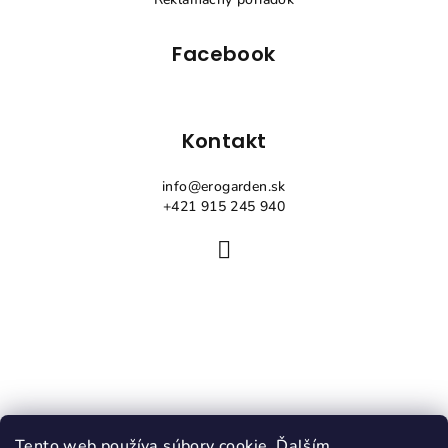
e
Facebook
Kontakt
info
@
erogarden.sk
+421 915 245 940
Tento web používa súbory cookie. Ďalším