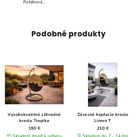
Poťahová...
Podobné produkty
Vysokokvalitné záhradné
Závesné hojdacie kreslo
kreslo Tropika
Limon T
190 €
210 €
📦 Skladom ihneď k odberu
🗓️ Skladom do 7 - 14 dní